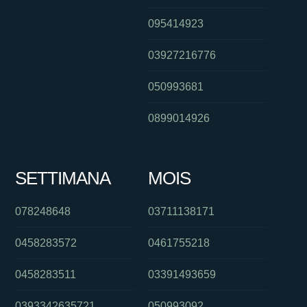
095414923
03927216776
050993681
0899014926
SETTIMANA
MOIS
078248648
03711138171
0458283572
0461755218
0458283511
03391493659
0393342635721
050993092