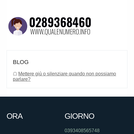
BLOG
☖
Mettere giù o silenziare quando non possiamo
parlare?
ORA
GIORNO
0393408565748