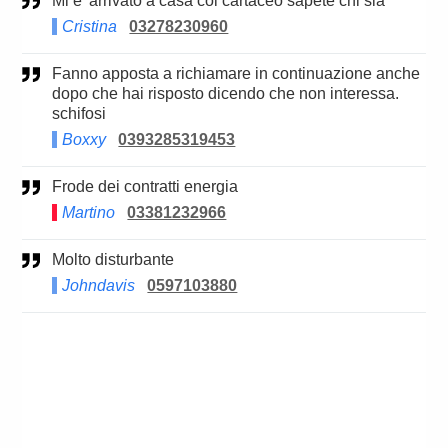
Mi e' arrivato a casa col cartaceo sapete chi sia
Cristina
03278230960
Fanno apposta a richiamare in continuazione anche
dopo che hai risposto dicendo che non interessa.
schifosi
Boxxy
0393285319453
Frode dei contratti energia
Martino
03381232966
Molto disturbante
Johndavis
0597103880