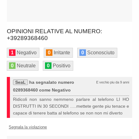
OPINIONI RELATIVE AL NUMERO:
+39289368460
1
Negativo
0
Irritante
0
Sconosciuto
0
Neutrale
0
Positivo
SeaL
ha segnalato numero
E vechio piu da 9 anni
0289368460 come Negativo
Ridicoli non sanno nemmeno parlare al telefono LI HO
DISTRUTTI IN 30 SECONDI .....mettete gente piu tenace e
capace di tenere batta al telefono se non non mi diverto
Segnala la violazione