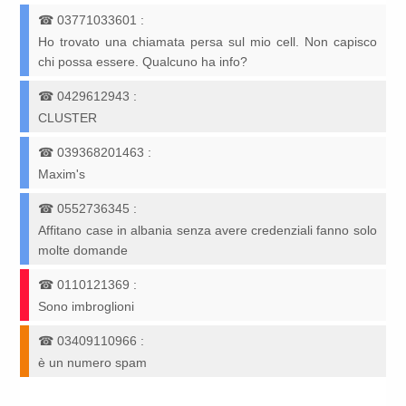
☎
03771033601
:
Ho trovato una chiamata persa sul mio cell. Non capisco
chi possa essere. Qualcuno ha info?
☎
0429612943
:
CLUSTER
☎
039368201463
:
Maxim's
☎
0552736345
:
Affitano case in albania senza avere credenziali fanno solo
molte domande
☎
0110121369
:
Sono imbroglioni
☎
03409110966
:
è un numero spam