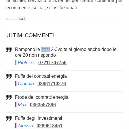
artificiale: servirà alle aziende per creare contenuti per
ecommerce, social, siti istituzionali
repubblica.it
ULTIMI COMMENTI
Rompono le
*****
2-3volte al giorno anche dopo le
ore 20 non rispondo
Piolozer
07211707756
Fuffa dei contratti energia
Claudia
03661710276
Frode dei contratti energia
Max
0363557896
Fuffa degli investimenti
Alessio
0289618451