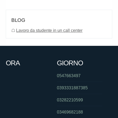
BLOG
☖
Lavoro da studente in un call center
ORA
GIORNO
0547663497
0393331887385
03282210599
03469682188