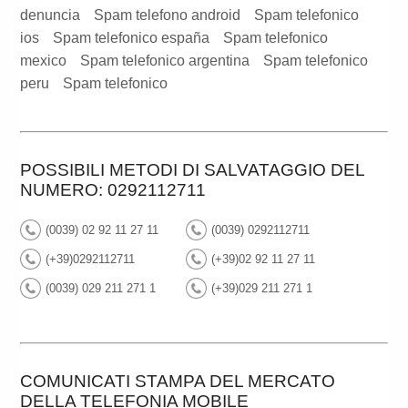
denuncia
Spam telefono android
Spam telefonico
ios
Spam telefonico españa
Spam telefonico
mexico
Spam telefonico argentina
Spam telefonico
peru
Spam telefonico
POSSIBILI METODI DI SALVATAGGIO DEL
NUMERO: 0292112711
(0039) 02 92 11 27 11
(0039) 0292112711
(+39)0292112711
(+39)02 92 11 27 11
(0039) 029 211 271 1
(+39)029 211 271 1
COMUNICATI STAMPA DEL MERCATO
DELLA TELEFONIA MOBILE