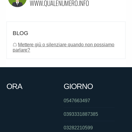
BLOG
☖
Mettere giù o silenziare quando non possiamo
parlare?
ORA
GIORNO
0547663497
0393331887385
03282210599