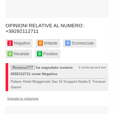
OPINIONI RELATIVE AL NUMERO:
+39292112711
1
Negativo
0
Irritante
0
Sconosciuto
0
Neutrale
0
Positivo
Romona777
ha segnalato numero
E vechio piu da 9 anni
0292112711 come Negativo
Palace Hotel Meggiorato Sas Di Scappini Nadia E Trevisan
Gianni
Segnala la violazione