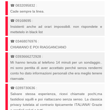
☎
0832095832
:
Cade sempre la linea.
☎
09168695
:
Insistenti anche ad orari impossibili. non rispondete e
mettetelo in black list
☎
03468076976
:
CHIAMANO E POI RIAGGANCIANO
☎
0393666272928
:
Mi hanno tenuta al telefono 14 minuti per un sondaggio..
mi sono pentita di aver accettato perché senza rendermi
conto ho dato informazioni personali che era meglio tenere
riservate.
☎
0289730636
:
Salvare stessa esperienza, ricevi chiamate pochi,ma
fastidiosi squilli e poi riattaccano senza senso. La classica
privacy tutelata al contrario tipicamente ITALIANA! Grazie