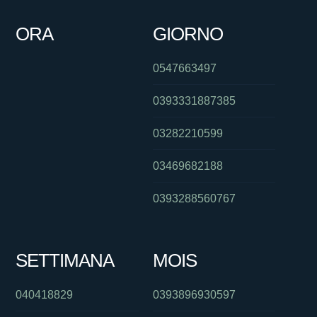
ORA
GIORNO
0547663497
0393331887385
03282210599
03469682188
0393288560767
SETTIMANA
MOIS
040418829
0393896930597