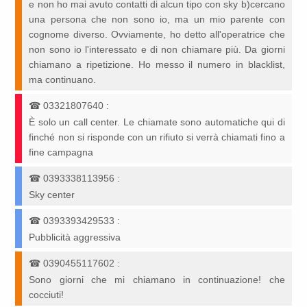
e non ho mai avuto contatti di alcun tipo con sky b)cercano
una persona che non sono io, ma un mio parente con
cognome diverso. Ovviamente, ho detto all'operatrice che
non sono io l'interessato e di non chiamare più. Da giorni
chiamano a ripetizione. Ho messo il numero in blacklist,
ma continuano.
☎
03321807640
:
È solo un call center. Le chiamate sono automatiche qui di
finché non si risponde con un rifiuto si verrà chiamati fino a
fine campagna
☎
0393338113956
:
Sky center
☎
0393393429533
:
Pubblicità aggressiva
☎
0390455117602
:
Sono giorni che mi chiamano in continuazione! che
cocciuti!