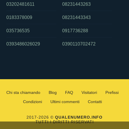
03202481611
08231443263
0183378009
08231443343
035736535
0917736288
0393486026029
0390110702472
Chi sta chiamando
Blog
FAQ
Visitatori
Prefissi
Condizioni
Ultimi commenti
Contatti
2017-2026 ©
QUALENUMERO.INFO
TUTTI I DIRITTI RISERVATI