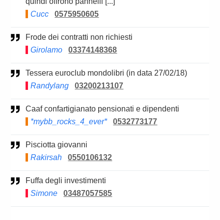
quindi offrono pannelli [...]
Cucc
0575950605
Frode dei contratti non richiesti
Girolamo
03374148368
Tessera euroclub mondolibri (in data 27/02/18)
Randylang
03200213107
Caaf confartigianato pensionati e dipendenti
*mybb_rocks_4_ever*
0532773177
Pisciotta giovanni
Rakirsah
0550106132
Fuffa degli investimenti
Simone
03487057585