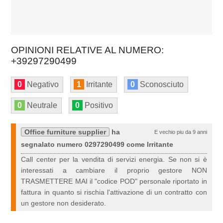
OPINIONI RELATIVE AL NUMERO:
+39297290499
0
Negativo
1
Irritante
0
Sconosciuto
0
Neutrale
0
Positivo
Office furniture supplier
ha
E vechio piu da 9 anni
segnalato numero 0297290499 come Irritante
Call center per la vendita di servizi energia. Se non si è
interessati a cambiare il proprio gestore NON
TRASMETTERE MAI il "codice POD" personale riportato in
fattura in quanto si rischia l'attivazione di un contratto con
un gestore non desiderato.