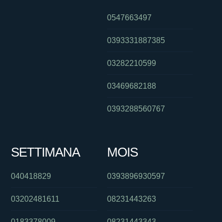
0547663497
0393331887385
03282210599
03469682188
0393288560767
SETTIMANA
MOIS
040418829
0393896930597
03202481611
08231443263
0183378009
08231443343