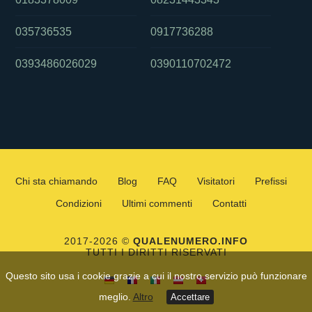
035736535
0917736288
0393486026029
0390110702472
Chi sta chiamando
Blog
FAQ
Visitatori
Prefissi
Condizioni
Ultimi commenti
Contatti
2017-2026 ©
QUALENUMERO.INFO
TUTTI I DIRITTI RISERVATI
Questo sito usa i cookie grazie a cui il nostro servizio può funzionare
meglio.
Altro
Accettare