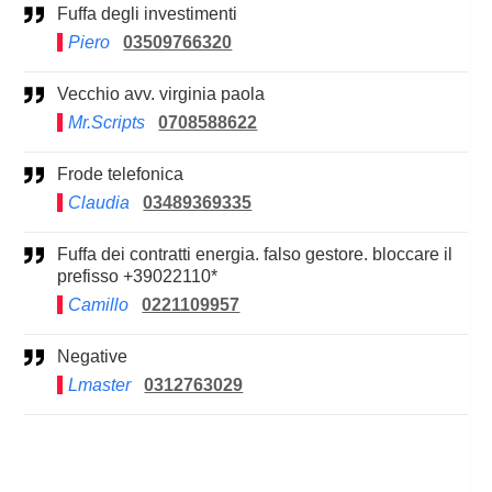
Fuffa degli investimenti
Piero
03509766320
Vecchio avv. virginia paola
Mr.Scripts
0708588622
Frode telefonica
Claudia
03489369335
Fuffa dei contratti energia. falso gestore. bloccare il
prefisso +39022110*
Camillo
0221109957
Negative
Lmaster
0312763029