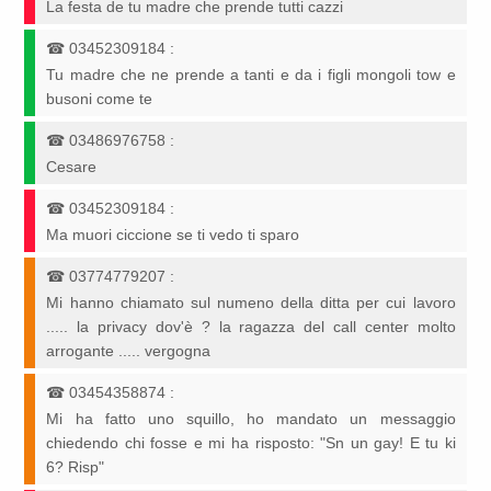
La festa de tu madre che prende tutti cazzi
☎
03452309184
:
Tu madre che ne prende a tanti e da i figli mongoli tow e
busoni come te
☎
03486976758
:
Cesare
☎
03452309184
:
Ma muori ciccione se ti vedo ti sparo
☎
03774779207
:
Mi hanno chiamato sul numeno della ditta per cui lavoro
..... la privacy dov'è ? la ragazza del call center molto
arrogante ..... vergogna
☎
03454358874
:
Mi ha fatto uno squillo, ho mandato un messaggio
chiedendo chi fosse e mi ha risposto: "Sn un gay! E tu ki
6? Risp"