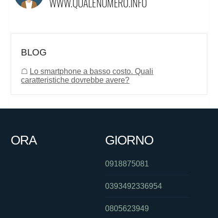
BLOG
☖
Lo smartphone a basso costo. Quali
caratteristiche dovrebbe avere?
ORA
GIORNO
0918875081
0393492336954
0805623949