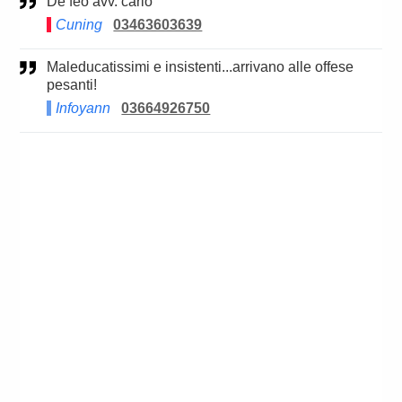
De feo avv. carlo
Cuning
03463603639
Maleducatissimi e insistenti...arrivano alle offese
pesanti!
Infoyann
03664926750