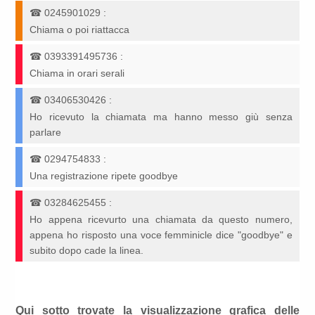
☎
0245901029
:
Chiama o poi riattacca
☎
0393391495736
:
Chiama in orari serali
☎
03406530426
:
Ho ricevuto la chiamata ma hanno messo giù senza
parlare
☎
0294754833
:
Una registrazione ripete goodbye
☎
03284625455
:
Ho appena ricevurto una chiamata da questo numero,
appena ho risposto una voce femminicle dice "goodbye" e
subito dopo cade la linea.
Qui sotto trovate la visualizzazione grafica delle