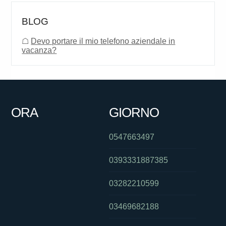
BLOG
☖
Devo portare il mio telefono aziendale in
vacanza?
ORA
GIORNO
0547663497
0393331887385
03282210599
03469682188