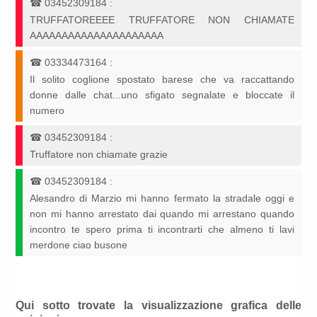
☎
03452309184
:
TRUFFATOREEEE TRUFFATORE NON CHIAMATE
AAAAAAAAAAAAAAAAAAAAA
☎
03334473164
:
Il solito coglione spostato barese che va raccattando
donne dalle chat...uno sfigato segnalate e bloccate il
numero
☎
03452309184
:
Truffatore non chiamate grazie
☎
03452309184
:
Alesandro di Marzio mi hanno fermato la stradale oggi e
non mi hanno arrestato dai quando mi arrestano quando
incontro te spero prima ti incontrarti che almeno ti lavi
merdone ciao busone
Qui sotto trovate la visualizzazione grafica delle