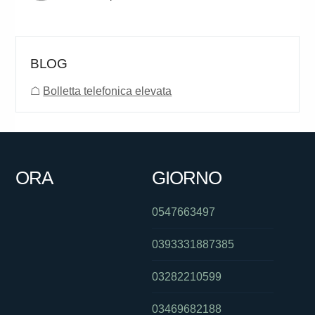
BLOG
☖
Bolletta telefonica elevata
ORA
GIORNO
0547663497
0393331887385
03282210599
03469682188