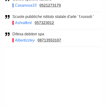
Casanova33
0521273170
Scuole pubbliche istituto statale d'arte ' f.russoli '
Ashrafkml
057323012
Difesa debitori spa
Albertizzley
08713553107