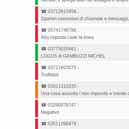
☎
03713910456
:
Spamm ossessivo di chiamate e messaggi, t
☎
05741746786
:
Alla risposta cade la linea
☎
03775020461
:
LOGOS di GAMBUZZI MICHEL
☎
03711603075
:
Truffatori
☎
03911310235
:
Una cosa assurda ! non rispondo e insiste d
☎
03290078747
:
Negativo
☎
03511266879
: