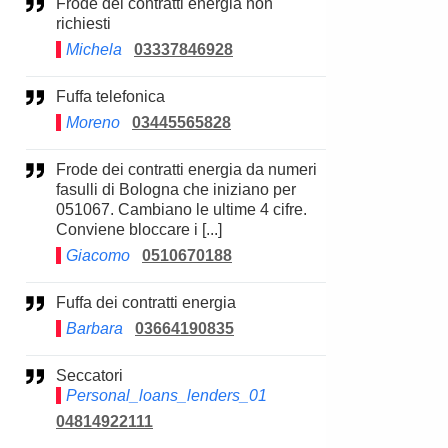
Frode dei contratti energia non
richiesti
Michela
03337846928
Fuffa telefonica
Moreno
03445565828
Frode dei contratti energia da numeri
fasulli di Bologna che iniziano per
051067. Cambiano le ultime 4 cifre.
Conviene bloccare i [...]
Giacomo
0510670188
Fuffa dei contratti energia
Barbara
03664190835
Seccatori
Personal_loans_lenders_01
04814922111