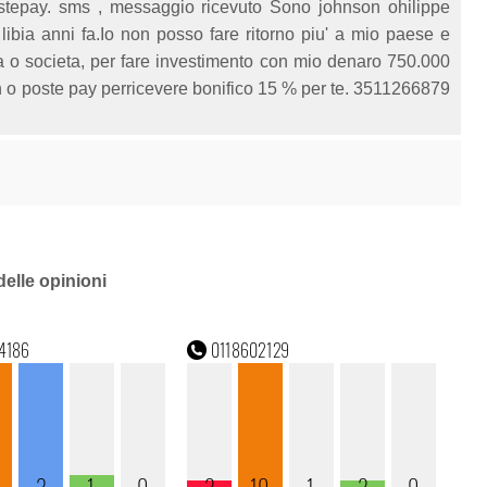
ostepay. sms , messaggio ricevuto Sono johnson ohilippe
bia anni fa.Io non posso fare ritorno piu' a mio paese e
 o societa, per fare investimento con mio denaro 750.000
an o poste pay perricevere bonifico 15 % per te. 3511266879
delle opinioni