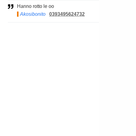
Hanno rotto le oo
Akosibonito
0393495624732