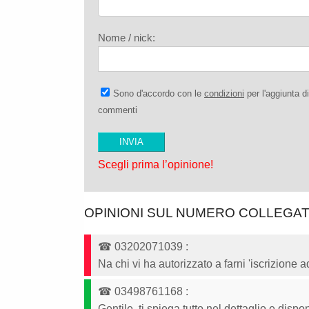
Nome / nick:
Sono d'accordo con le
condizioni
per l'aggiunta di
commenti
Scegli prima l’opinione!
OPINIONI SUL NUMERO COLLEGA
☎
03202071039
:
Na chi vi ha autorizzato a farni 'iscrizione 
☎
03498761168
:
Gentile, ti spiega tutto nel dettaglio e dispon