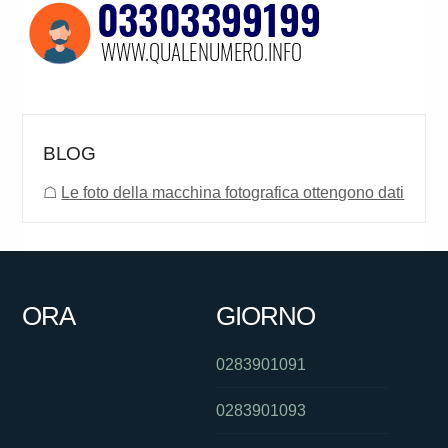
BLOG
☖
Le foto della macchina fotografica ottengono dati
ORA
GIORNO
0283901091
0283901093