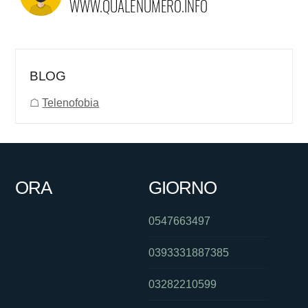
BLOG
☖
Telenofobia
ORA
GIORNO
0547663497
0393331887385
03282210599