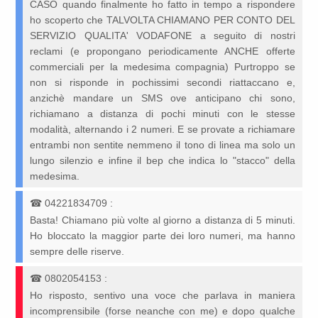
CASO quando finalmente ho fatto in tempo a rispondere
ho scoperto che TALVOLTA CHIAMANO PER CONTO DEL
SERVIZIO QUALITA' VODAFONE a seguito di nostri
reclami (e propongano periodicamente ANCHE offerte
commerciali per la medesima compagnia) Purtroppo se
non si risponde in pochissimi secondi riattaccano e,
anzichè mandare un SMS ove anticipano chi sono,
richiamano a distanza di pochi minuti con le stesse
modalità, alternando i 2 numeri. E se provate a richiamare
entrambi non sentite nemmeno il tono di linea ma solo un
lungo silenzio e infine il bep che indica lo "stacco" della
medesima.
☎
04221834709
:
Basta! Chiamano più volte al giorno a distanza di 5 minuti.
Ho bloccato la maggior parte dei loro numeri, ma hanno
sempre delle riserve.
☎
0802054153
:
Ho risposto, sentivo una voce che parlava in maniera
incomprensibile (forse neanche con me) e dopo qualche