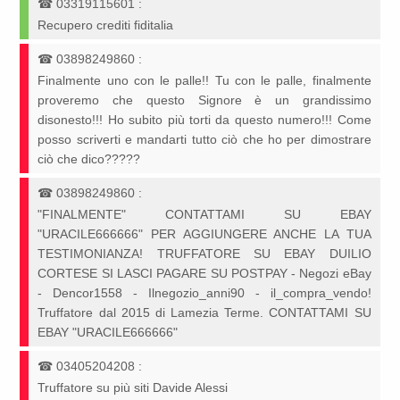
☎
03319115601
:
Recupero crediti fiditalia
☎
03898249860
:
Finalmente uno con le palle!! Tu con le palle, finalmente
proveremo che questo Signore è un grandissimo
disonesto!!! Ho subito più torti da questo numero!!! Come
posso scriverti e mandarti tutto ciò che ho per dimostrare
ciò che dico?????
☎
03898249860
:
"FINALMENTE" CONTATTAMI SU EBAY
"URACILE666666" PER AGGIUNGERE ANCHE LA TUA
TESTIMONIANZA! TRUFFATORE SU EBAY DUILIO
CORTESE SI LASCI PAGARE SU POSTPAY - Negozi eBay
- Dencor1558 - Ilnegozio_anni90 - il_compra_vendo!
Truffatore dal 2015 di Lamezia Terme. CONTATTAMI SU
EBAY "URACILE666666"
☎
03405204208
:
Truffatore su più siti Davide Alessi