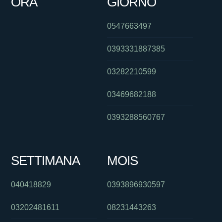
ORA
GIORNO
0547663497
0393331887385
03282210599
03469682188
0393288560767
SETTIMANA
MOIS
040418829
0393896930597
03202481611
08231443263