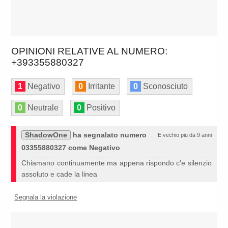
OPINIONI RELATIVE AL NUMERO:
+393355880327
1
Negativo
0
Irritante
0
Sconosciuto
0
Neutrale
0
Positivo
ShadowOne
ha segnalato numero
E vechio piu da 9 anni
03355880327 come Negativo
Chiamano continuamente ma appena rispondo c'e silenzio
assoluto e cade la linea
Segnala la violazione