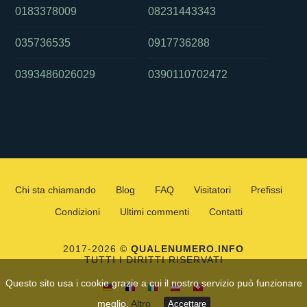
0183378009
08231443343
035736535
0917736288
0393486026029
0390110702472
Chi sta chiamando
Blog
FAQ
Visitatori
Prefissi
Condizioni
Ultimi commenti
Contatti
2017-2026 ©
QUALENUMERO.INFO
TUTTI I DIRITTI RISERVATI
Questo sito usa i cookie grazie a cui il nostro servizio può funzionare
meglio.
Altro
Accettare