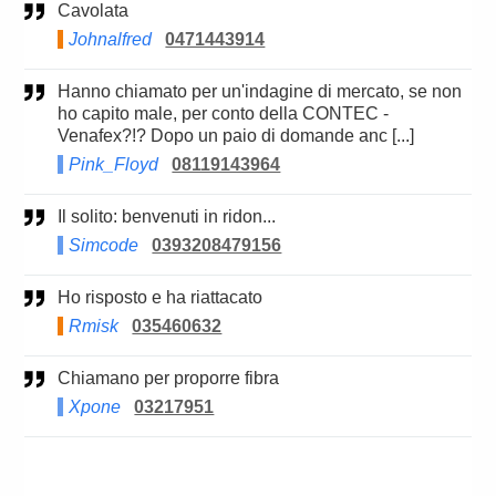
Cavolata
Johnalfred
0471443914
Hanno chiamato per un'indagine di mercato, se non
ho capito male, per conto della CONTEC -
Venafex?!? Dopo un paio di domande anc [...]
Pink_Floyd
08119143964
Il solito: benvenuti in ridon...
Simcode
0393208479156
Ho risposto e ha riattacato
Rmisk
035460632
Chiamano per proporre fibra
Xpone
03217951