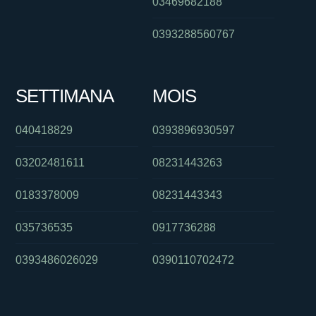
03469682188
0393288560767
SETTIMANA
MOIS
040418829
0393896930597
03202481611
08231443263
0183378009
08231443343
035736535
0917736288
0393486026029
0390110702472