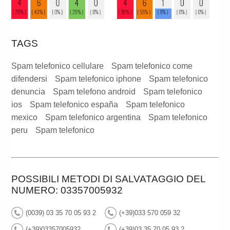
TAGS
Spam telefonico cellulare
Spam telefonico come
difendersi
Spam telefonico iphone
Spam telefonico
denuncia
Spam telefono android
Spam telefonico
ios
Spam telefonico españa
Spam telefonico
mexico
Spam telefonico argentina
Spam telefonico
peru
Spam telefonico
POSSIBILI METODI DI SALVATAGGIO DEL
NUMERO: 03357005932
(0039) 03 35 70 05 93 2
(+39)033 570 059 32
(+39)03357005932
(+39)03 35 70 05 93 2