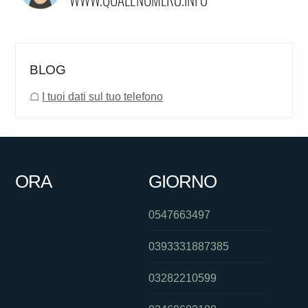
BLOG
☖
I tuoi dati sul tuo telefono
ORA
GIORNO
0547663497
0393331887385
03282210599