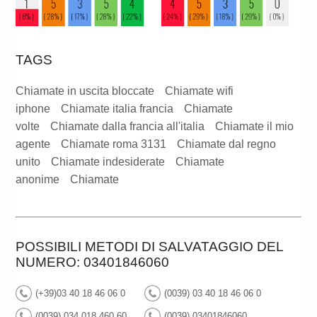
TAGS
Chiamate in uscita bloccate
Chiamate wifi
iphone
Chiamate italia francia
Chiamate
volte
Chiamate dalla francia all'italia
Chiamate il mio
agente
Chiamate roma 3131
Chiamate dal regno
unito
Chiamate indesiderate
Chiamate
anonime
Chiamate
POSSIBILI METODI DI SALVATAGGIO DEL
NUMERO: 03401846060
(+39)03 40 18 46 06 0
(0039) 03 40 18 46 06 0
(0039) 034 018 460 60
(0039) 03401846060