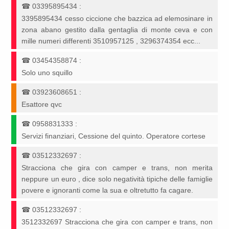
☎
03395895434
:
3395895434 cesso ciccione che bazzica ad elemosinare in
zona abano gestito dalla gentaglia di monte ceva e con
mille numeri differenti 3510957125 , 3296374354 ecc...
☎
03454358874
:
Solo uno squillo
☎
03923608651
:
Esattore qvc
☎
0958831333
:
Servizi finanziari, Cessione del quinto. Operatore cortese
☎
03512332697
:
Stracciona che gira con camper e trans, non merita
neppure un euro , dice solo negatività tipiche delle famiglie
povere e ignoranti come la sua e oltretutto fa cagare.
☎
03512332697
:
3512332697 Stracciona che gira con camper e trans, non