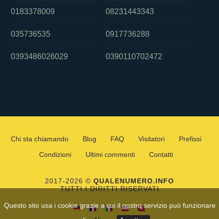
0183378009
08231443343
035736535
0917736288
0393486026029
0390110702472
Chi sta chiamando
Blog
FAQ
Visitatori
Prefissi
Condizioni
Ultimi commenti
Contatti
2017-2026 ©
QUALENUMERO.INFO
TUTTI I DIRITTI RISERVATI
Questo sito usa i cookie grazie a cui il nostro servizio può funzionare