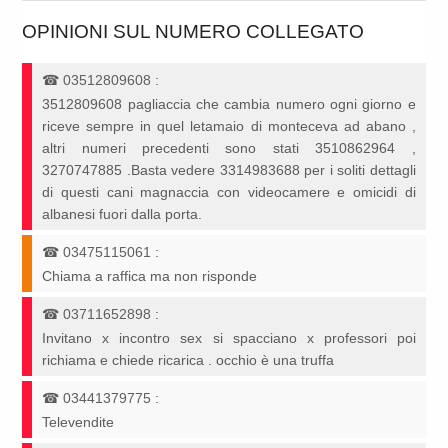
OPINIONI SUL NUMERO COLLEGATO
☎
03512809608
:
3512809608 pagliaccia che cambia numero ogni giorno e
riceve sempre in quel letamaio di monteceva ad abano ,
altri numeri precedenti sono stati 3510862964 ,
3270747885 .Basta vedere 3314983688 per i soliti dettagli
di questi cani magnaccia con videocamere e omicidi di
albanesi fuori dalla porta.
☎
03475115061
:
Chiama a raffica ma non risponde
☎
03711652898
:
Invitano x incontro sex si spacciano x professori poi
richiama e chiede ricarica . occhio è una truffa
☎
03441379775
:
Televendite