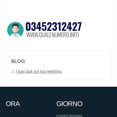
BLOG
☖
I tuoi dati sul tuo telefono
ORA
GIORNO
03480365948