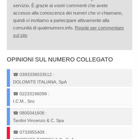
servizio. È grazie ai vostri commenti che avete
accesso alla conoscenza dei numeri che vi chiamano,
quindi vi invitiamo a partecipare attivamente alla
comunità di qualenumero.info.
Regole per commentare
sul sito
OPINIONI SUL NUMERO COLLEGATO
☎
0393338033512
:
DOLOMITE ITALIANA, SpA
☎
02233196098
:
I.C.M., Snc
☎
0805041608
:
Tardini Vincenzo & C. Spa
☎
0733955409
: