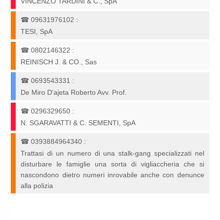
VINCENZO TARDINI & C., SpA
☎
09631976102
:
TESI, SpA
☎
0802146322
:
REINISCH J. & CO., Sas
☎
0693543331
:
De Miro D'ajeta Roberto Avv. Prof.
☎
0296329650
:
N. SGARAVATTI & C. SEMENTI, SpA
☎
0393884964340
:
Trattasi di un numero di una stalk-gang specializzati nel
disturbare le famiglie una sorta di vigliaccheria che si
nascondono dietro numeri inrovabile anche con denunce
alla polizia