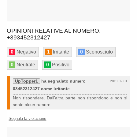
OPINIONI RELATIVE AL NUMERO:
+393452312427
0
Negativo
1
Irritante
0
Sconosciuto
0
Neutrale
0
Positivo
UpTopper1
ha segnalato numero
2019-02-01
03452312427 come Irritante
Non rispondere. Dall'altra parte non rispondono e non si
sente alcun rumore.
Segnala la violazione