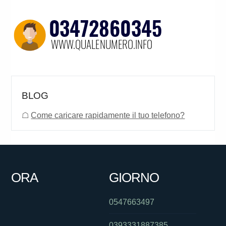
BLOG
☖
Come caricare rapidamente il tuo telefono?
ORA
GIORNO
0547663497
0393331887385