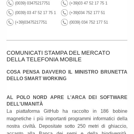
(0039) 03475217751
(+39)03 47 52 17 75 1
(0039) 03 47 52 17 75 1
(+39)034 752 177 51
(+39)03475217751
(0039) 034 752 177 51
COMUNICATI STAMPA DEL MERCATO
DELLA TELEFONIA MOBILE
COSA PENSA DAVVERO IL MINISTRO BRUNETTA
DELLO SMART WORKING
AL POLO NORD APRE L'ARCA DEI SOFTWARE
DELL'UMANITÀ
La piattaforma GitHub ha raccolto in 186 bobine
magnetiche i più importanti programmi informatici della
nostra civiltà. Depositate sotto 250 metri di ghiaccio,
accanto alla Banca dei semi e della biodiversità,