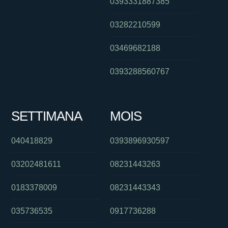
0393331887385
03282210599
03469682188
0393288560767
SETTIMANA
MOIS
040418829
0393896930597
03202481611
08231443263
0183378009
08231443343
035736535
0917736288