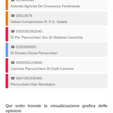
☎
025449940
:
Azienda Agricola De Crescenzo Ferdinando
☎
03513678
:
Istituto Comprensivo N. 5 G. Galatti
☎
0393391562640
:
Di Piu' Parrucchieri Snc Di Stefania Cavicchia
☎
0282900055
:
Di Donato Cinzia Parrucchieri
☎
0393926119846
:
Carmine Parrucchiere Di Ciotti Carmine
☎
0447391435466
:
Parrucchieri Hair Revolution
Qui sotto trovate la visualizzazione grafica delle
opinioni