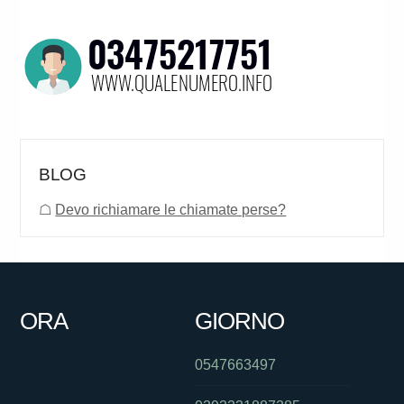
BLOG
☖
Devo richiamare le chiamate perse?
ORA
GIORNO
0547663497