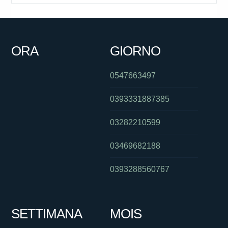
ORA
GIORNO
0547663497
0393331887385
03282210599
03469682188
0393288560767
SETTIMANA
MOIS