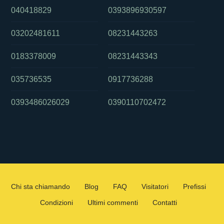
040418829
0393896930597
03202481611
08231443263
0183378009
08231443343
035736535
0917736288
0393486026029
0390110702472
Chi sta chiamando
Blog
FAQ
Visitatori
Prefissi
Condizioni
Ultimi commenti
Contatti