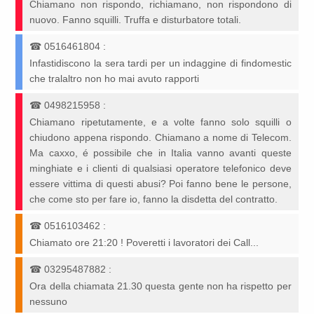
Chiamano non rispondo, richiamano, non rispondono di
nuovo. Fanno squilli. Truffa e disturbatore totali.
☎
0516461804
:
Infastidiscono la sera tardi per un indaggine di findomestic
che tralaltro non ho mai avuto rapporti
☎
0498215958
:
Chiamano ripetutamente, e a volte fanno solo squilli o
chiudono appena rispondo. Chiamano a nome di Telecom.
Ma caxxo, é possibile che in Italia vanno avanti queste
minghiate e i clienti di qualsiasi operatore telefonico deve
essere vittima di questi abusi? Poi fanno bene le persone,
che come sto per fare io, fanno la disdetta del contratto.
☎
0516103462
:
Chiamato ore 21:20 ! Poveretti i lavoratori dei Call...
☎
03295487882
:
Ora della chiamata 21.30 questa gente non ha rispetto per
nessuno