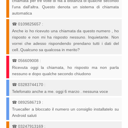
chiamata per tre volte di fila a distanza di qualche secondo
l'una dall'altra. Questo denota un sistema di chiamata
automatica
☎
0109825657
:
Anche io ho ricevuto una chiamata da questo numero , ho
risposto e non mi ha risposto nessuno. Inquietante. Non
vorrei che adesso rispondendo prendano tutti i dati del
cell..Qualcuno sa qualcosa in merito?
☎
056609008
:
Ricevuta oggi la chiamata, ho risposto ma non parla
nessuno e dopo qualche secondo chiudono
☎
03283744170
:
Telefonato anche a me. oggi 6 marzo . nessuna voce
☎
0892586719
:
Truecaller a bloccato il numero un consiglio installatelo su
Android saluti
☎
03247913169
: