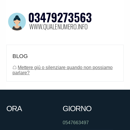
BLOG
☖
Mettere giù o silenziare quando non possiamo
parlare?
ORA
GIORNO
0547663497