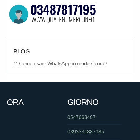
BLOG
☖
Come usare WhatsApp in modo sicuro?
ORA
GIORNO
0547663497
0393331887385