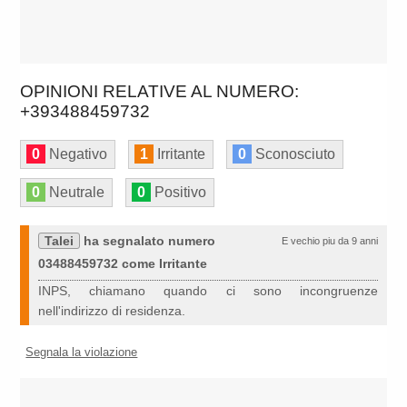
OPINIONI RELATIVE AL NUMERO:
+393488459732
0
Negativo
1
Irritante
0
Sconosciuto
0
Neutrale
0
Positivo
Talei
ha segnalato numero
E vechio piu da 9 anni
03488459732 come Irritante
INPS, chiamano quando ci sono incongruenze
nell'indirizzo di residenza.
Segnala la violazione