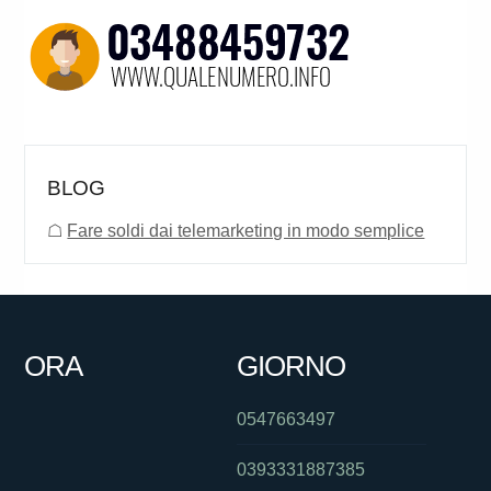
BLOG
☖
Fare soldi dai telemarketing in modo semplice
ORA
GIORNO
0547663497
0393331887385