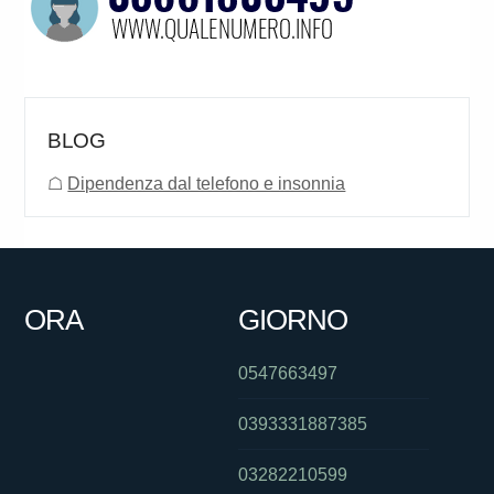
BLOG
☖
Dipendenza dal telefono e insonnia
ORA
GIORNO
0547663497
0393331887385
03282210599