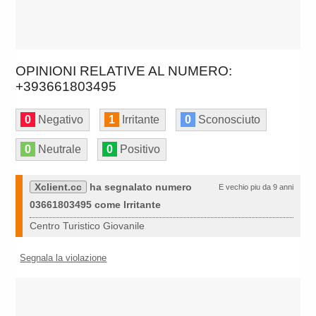
OPINIONI RELATIVE AL NUMERO:
+393661803495
0
Negativo
1
Irritante
0
Sconosciuto
0
Neutrale
0
Positivo
Xclient.cc
ha segnalato numero
E vechio piu da 9 anni
03661803495 come Irritante
Centro Turistico Giovanile
Segnala la violazione