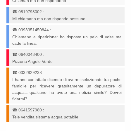
Chiaman ma non rispondono.
☎
0819793002
:
Mi chiamano ma non risponde nessuno
☎
0393351450844
:
Chiamano a ripetizione: ho risposto un paio di volte ma
cade la linea.
☎
0640048400
:
Pizzeria Angolo Verde
☎
0332829238
:
I hanno contattato dicendo di avermi selezionato tra poche
famiglie per ricevere gratuitamente un depuratore di
acqua.....qualcuno ha avuto una notizia simile? Dovrei
fidarmi?
☎
0641597980
:
Tele vendita sistema acqua potabile