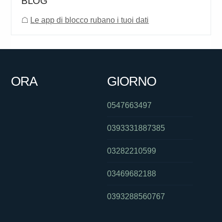
BLOG
☖
Le app di blocco rubano i tuoi dati
ORA
GIORNO
0547663497
0393331887385
03282210599
03469682188
0393288560767