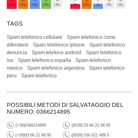
TAGS
Spam telefonico cellulare
Spam telefonico come
difendersi
Spam telefonico iphone
Spam telefonico
denuncia
Spam telefono android
Spam telefonico
ios
Spam telefonico españa
Spam telefonico
mexico
Spam telefonico argentina
Spam telefonico
peru
Spam telefonico
POSSIBILI METODI DI SALVATAGGIO DEL
NUMERO: 0366214895
(+39)0366214895
(0039) 03 66 21 48 95
(+39)03 66 21 48 95
(0039) 036 621 489 5