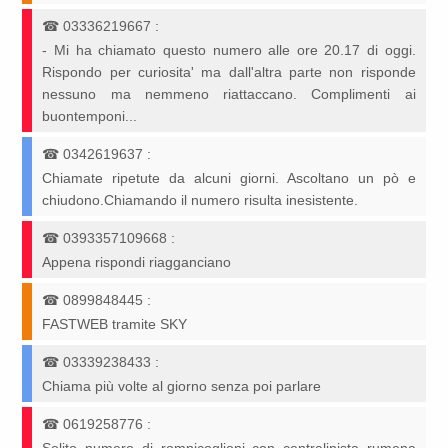
☎
03336219667
:
- Mi ha chiamato questo numero alle ore 20.17 di oggi.
Rispondo per curiosita' ma dall'altra parte non risponde
nessuno ma nemmeno riattaccano. Complimenti ai
buontemponi...
☎
0342619637
:
Chiamate ripetute da alcuni giorni. Ascoltano un pò e
chiudono.Chiamando il numero risulta inesistente.
☎
0393357109668
:
Appena rispondi riagganciano
☎
0899848445
:
FASTWEB tramite SKY
☎
03339238433
:
Chiama più volte al giorno senza poi parlare
☎
0619258776
: