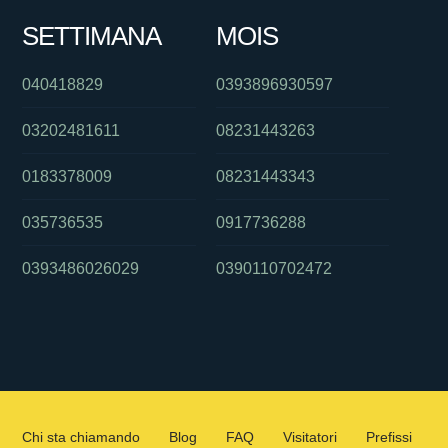
SETTIMANA
MOIS
040418829
0393896930597
03202481611
08231443263
0183378009
08231443343
035736535
0917736288
0393486026029
0390110702472
Chi sta chiamando
Blog
FAQ
Visitatori
Prefissi