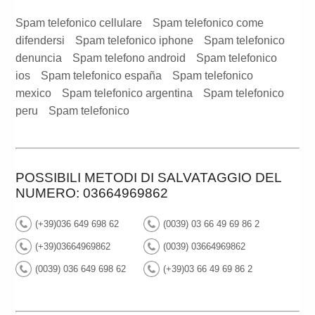
Spam telefonico cellulare
Spam telefonico come
difendersi
Spam telefonico iphone
Spam telefonico
denuncia
Spam telefono android
Spam telefonico
ios
Spam telefonico españa
Spam telefonico
mexico
Spam telefonico argentina
Spam telefonico
peru
Spam telefonico
POSSIBILI METODI DI SALVATAGGIO DEL
NUMERO: 03664969862
(+39)036 649 698 62
(0039) 03 66 49 69 86 2
(+39)03664969862
(0039) 03664969862
(0039) 036 649 698 62
(+39)03 66 49 69 86 2