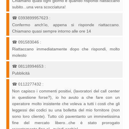
Chiamano quasi ogni giorno e quando rispondi riattaccano
subito...una vera scocciatura!
☎
0393899957623
:
Confermo anch'io, appena si risponde riattaccano.
Chiamano quasi sempre intorno alle ore 14
☎
091583046
:
Riattaccano immediatamente dopo che rispondi, molto
molesto
☎
08118994653
:
Pubblicità
☎
0112277432
:
Non capisco i commenti positivi, (lavoratori del call center
in questione forse?), io ho avuto a che fare con un
operatore molto insistente che voleva a tutti i costi che gli
leggessi dei codici su una bolletta del mio fornitore (non
sono loro cliente). Tutto ciò paventanto un imminetissima
fine del mercato libero...che è stato prorogato