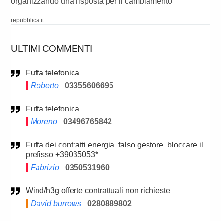
organizzando una risposta per il cambiamento"
repubblica.it
ULTIMI COMMENTI
Fuffa telefonica
Roberto
03355606695
Fuffa telefonica
Moreno
03496765842
Fuffa dei contratti energia. falso gestore. bloccare il
prefisso +39035053*
Fabrizio
0350531960
Wind/h3g offerte contrattuali non richieste
David burrows
0280889802