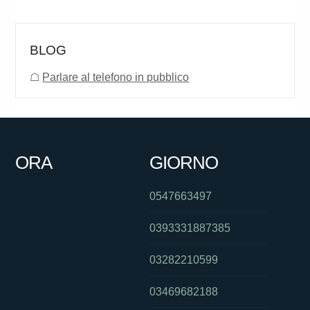
BLOG
☖
Parlare al telefono in pubblico
ORA
GIORNO
0547663497
0393331887385
03282210599
03469682188