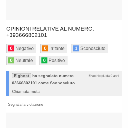
OPINIONI RELATIVE AL NUMERO:
+393666802101
0
Negativo
0
Irritante
1
Sconosciuto
0
Neutrale
0
Positivo
E ghost
ha segnalato numero
E vechio piu da 9 anni
03666802101 come Sconosciuto
Chiamata muta
Segnala la violazione