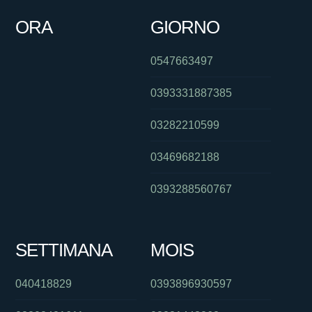
ORA
GIORNO
0547663497
0393331887385
03282210599
03469682188
0393288560767
SETTIMANA
MOIS
040418829
0393896930597