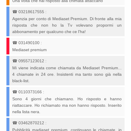
Una volta che hai risposto alla chimata attaccano
☎
03218617555
:
Agenzia per conto di Mediaset Premium. Di fronte alla mia
risposta che non ho la Tv volevano propormi un
abbonamento per qualcuno che ce l'ha!
☎
031490100
:
Mediaset premium
☎
09557123012
:
Mi viene indicata come chiamata da Mediaset Premium...
4 chiamate in 24 ore. Insistenti ma tanto sono già nella
black-list.
☎
0110373166
:
Sono 4 giorni che chiamano. Ho risposto e hanno
riattaccare. Ho richiamato ma non hanno risposto. Inserito
nella lista nera.
☎
03462870212
:
Pubblicità madiaset premium, continuano le chiamate, in