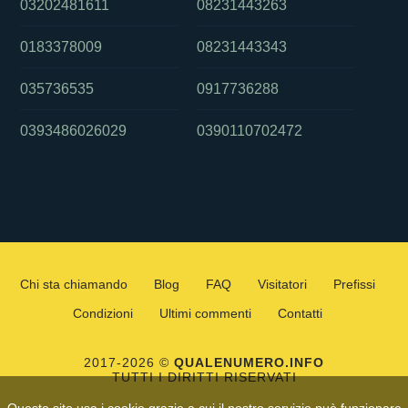
03202481611
08231443263
0183378009
08231443343
035736535
0917736288
0393486026029
0390110702472
Chi sta chiamando
Blog
FAQ
Visitatori
Prefissi
Condizioni
Ultimi commenti
Contatti
2017-2026 ©
QUALENUMERO.INFO
TUTTI I DIRITTI RISERVATI