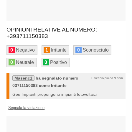
OPINIONI RELATIVE AL NUMERO:
+393711150383
0
Negativo
1
Irritante
0
Sconosciuto
0
Neutrale
0
Positivo
Masenc1
ha segnalato numero
E vechio piu da 9 anni
03711150383 come Irritante
Geu Impianti propongono impianti fotovoltaici
Segnala la violazione