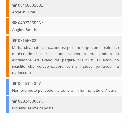
☎
03468681031
:
Angelini Tina
☎
0403785566
:
Angius Sandra
☎
08155362
:
Mi ha chiamato spacciandosi per il mio gestore telefonico
e dicendomi che in una settimana ero andata in
extrasoglie ed avevo da pagare più di €. Quando ho
insistito che volevo sapere con chi stessi parlando ha
riattaccato
☎
0645144387
:
Numero muto poi vedo il credito e mi hanno fottuto 7 euro
☎
0283439067
:
Molesto senza risposta