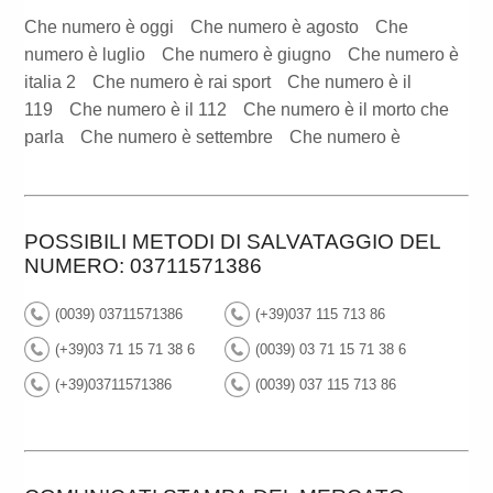
Che numero è oggi
Che numero è agosto
Che
numero è luglio
Che numero è giugno
Che numero è
italia 2
Che numero è rai sport
Che numero è il
119
Che numero è il 112
Che numero è il morto che
parla
Che numero è settembre
Che numero è
POSSIBILI METODI DI SALVATAGGIO DEL
NUMERO: 03711571386
(0039) 03711571386
(+39)037 115 713 86
(+39)03 71 15 71 38 6
(0039) 03 71 15 71 38 6
(+39)03711571386
(0039) 037 115 713 86