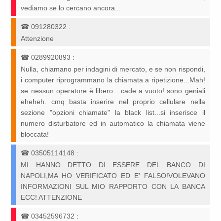
vediamo se lo cercano ancora...
☎
091280322
:
Attenzione
☎
0289920893
:
Nulla, chiamano per indagini di mercato, e se non rispondi,
i computer riprogrammano la chiamata a ripetizione...Mah!
se nessun operatore è libero....cade a vuoto! sono geniali
eheheh. cmq basta inserire nel proprio cellulare nella
sezione "opzioni chiamate" la black list...si inserisce il
numero disturbatore ed in automatico la chiamata viene
bloccata!
☎
03505114148
:
MI HANNO DETTO DI ESSERE DEL BANCO DI
NAPOLI,MA HO VERIFICATO ED E' FALSO!VOLEVANO
INFORMAZIONI SUL MIO RAPPORTO CON LA BANCA
ECC! ATTENZIONE
☎
03452596732
: