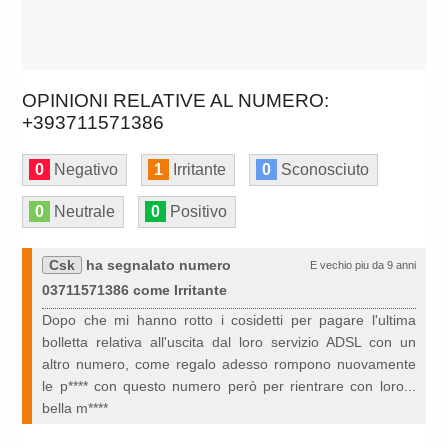
OPINIONI RELATIVE AL NUMERO:
+393711571386
0
Negativo
1
Irritante
0
Sconosciuto
0
Neutrale
0
Positivo
Csk
ha segnalato numero
E vechio piu da 9 anni
03711571386 come Irritante
Dopo che mi hanno rotto i cosidetti per pagare l'ultima
bolletta relativa all'uscita dal loro servizio ADSL con un
altro numero, come regalo adesso rompono nuovamente
le p**** con questo numero però per rientrare con loro...
bella m****