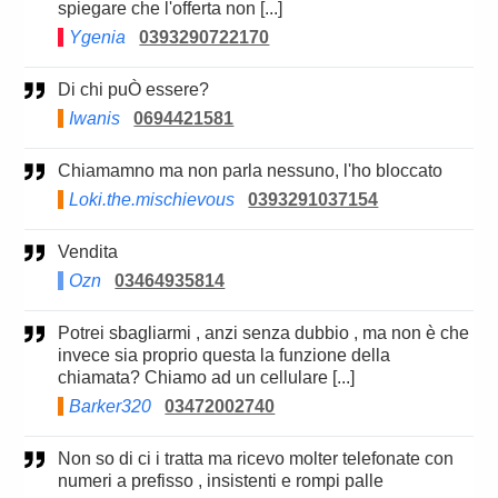
spiegare che l'offerta non [...]
Ygenia
0393290722170
Di chi puÒ essere?
Iwanis
0694421581
Chiamamno ma non parla nessuno, l'ho bloccato
Loki.the.mischievous
0393291037154
Vendita
Ozn
03464935814
Potrei sbagliarmi , anzi senza dubbio , ma non è che
invece sia proprio questa la funzione della
chiamata? Chiamo ad un cellulare [...]
Barker320
03472002740
Non so di ci i tratta ma ricevo molter telefonate con
numeri a prefisso , insistenti e rompi palle