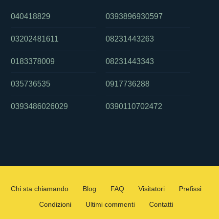
040418829
0393896930597
03202481611
08231443263
0183378009
08231443343
035736535
0917736288
0393486026029
0390110702472
Chi sta chiamando
Blog
FAQ
Visitatori
Prefissi
Condizioni
Ultimi commenti
Contatti