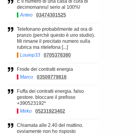
È il numero di una casa di cura di
decimomannu! serio al 100%!
Anteo
03474301525
Telefonano probabilmente ad ora di
pranzo (perchè questo è uno studio).
Mi rimane il precitato numero sulla
rubrica ma ritelefona [...]
Louiep33
0705378380
Frode dei contratti energia
Marco
03509779816
Fuffa dei contratti energia. falso
gestore. bloccare il prefisso
+390523192*
Mirko
05231923402
Chiamata alle 2.40 del mattino.
ovviamente non ho risposto