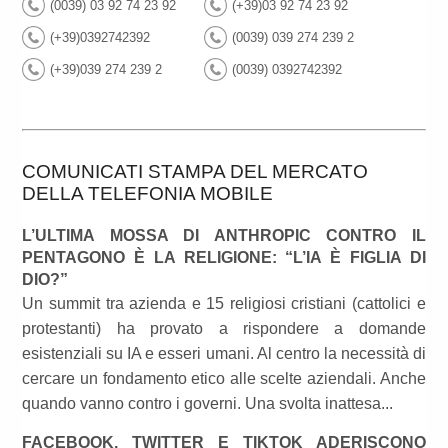
(0039) 03 92 74 23 92
(+39)03 92 74 23 92
(+39)0392742392
(0039) 039 274 239 2
(+39)039 274 239 2
(0039) 0392742392
COMUNICATI STAMPA DEL MERCATO
DELLA TELEFONIA MOBILE
L’ULTIMA MOSSA DI ANTHROPIC CONTRO IL
PENTAGONO È LA RELIGIONE: “L’IA È FIGLIA DI
DIO?”
Un summit tra azienda e 15 religiosi cristiani (cattolici e
protestanti) ha provato a rispondere a domande
esistenziali su IA e esseri umani. Al centro la necessità di
cercare un fondamento etico alle scelte aziendali. Anche
quando vanno contro i governi. Una svolta inattesa...
FACEBOOK, TWITTER E TIKTOK ADERISCONO