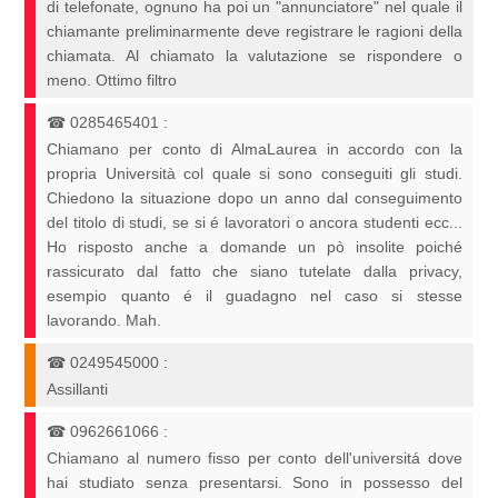
di telefonate, ognuno ha poi un "annunciatore" nel quale il
chiamante preliminarmente deve registrare le ragioni della
chiamata. Al chiamato la valutazione se rispondere o
meno. Ottimo filtro
☎
0285465401
:
Chiamano per conto di AlmaLaurea in accordo con la
propria Università col quale si sono conseguiti gli studi.
Chiedono la situazione dopo un anno dal conseguimento
del titolo di studi, se si é lavoratori o ancora studenti ecc...
Ho risposto anche a domande un pò insolite poiché
rassicurato dal fatto che siano tutelate dalla privacy,
esempio quanto é il guadagno nel caso si stesse
lavorando. Mah.
☎
0249545000
:
Assillanti
☎
0962661066
:
Chiamano al numero fisso per conto dell'universitá dove
hai studiato senza presentarsi. Sono in possesso del