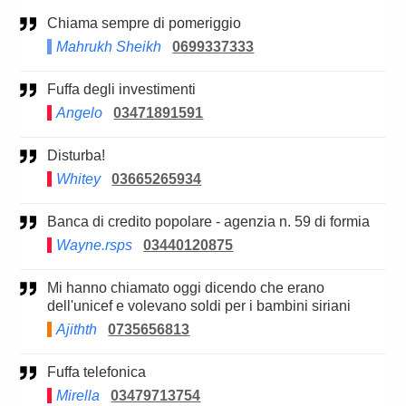
Chiama sempre di pomeriggio
Mahrukh Sheikh
0699337333
Fuffa degli investimenti
Angelo
03471891591
Disturba!
Whitey
03665265934
Banca di credito popolare - agenzia n. 59 di formia
Wayne.rsps
03440120875
Mi hanno chiamato oggi dicendo che erano
dell'unicef e volevano soldi per i bambini siriani
Ajithth
0735656813
Fuffa telefonica
Mirella
03479713754