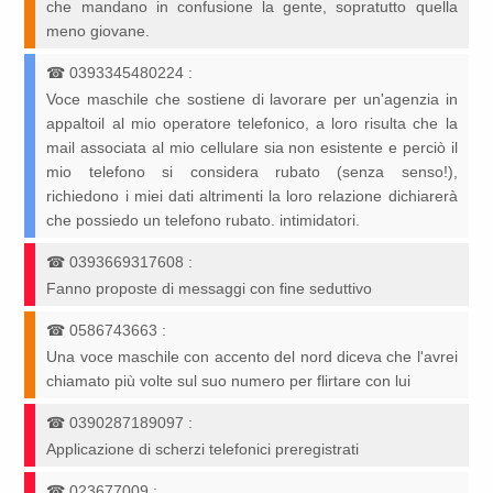
che mandano in confusione la gente, sopratutto quella
meno giovane.
☎
0393345480224
:
Voce maschile che sostiene di lavorare per un'agenzia in
appaltoil al mio operatore telefonico, a loro risulta che la
mail associata al mio cellulare sia non esistente e perciò il
mio telefono si considera rubato (senza senso!),
richiedono i miei dati altrimenti la loro relazione dichiarerà
che possiedo un telefono rubato. intimidatori.
☎
0393669317608
:
Fanno proposte di messaggi con fine seduttivo
☎
0586743663
:
Una voce maschile con accento del nord diceva che l'avrei
chiamato più volte sul suo numero per flirtare con lui
☎
0390287189097
:
Applicazione di scherzi telefonici preregistrati
☎
023677009
: