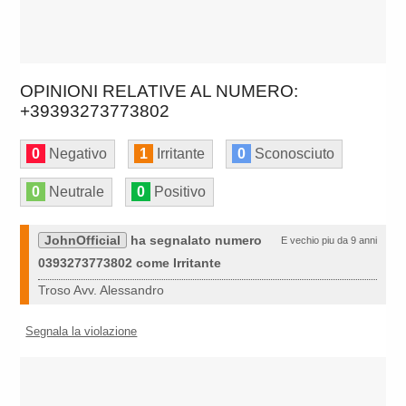
OPINIONI RELATIVE AL NUMERO:
+39393273773802
0
Negativo
1
Irritante
0
Sconosciuto
0
Neutrale
0
Positivo
JohnOfficial
ha segnalato numero
E vechio piu da 9 anni
0393273773802 come Irritante
Troso Avv. Alessandro
Segnala la violazione