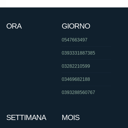
ORA
GIORNO
0547663497
0393331887385
03282210599
03469682188
0393288560767
SETTIMANA
MOIS