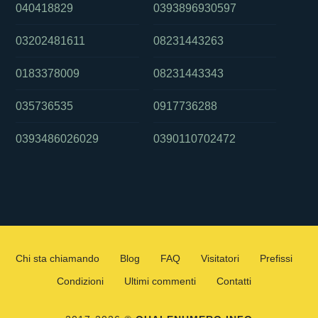
040418829
0393896930597
03202481611
08231443263
0183378009
08231443343
035736535
0917736288
0393486026029
0390110702472
Chi sta chiamando
Blog
FAQ
Visitatori
Prefissi
Condizioni
Ultimi commenti
Contatti