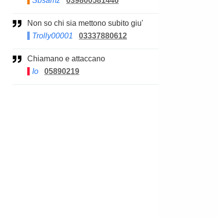
Sbsamz
039800581446
Non so chi sia mettono subito giu'
Trolly00001
03337880612
Chiamano e attaccano
Io
05890219