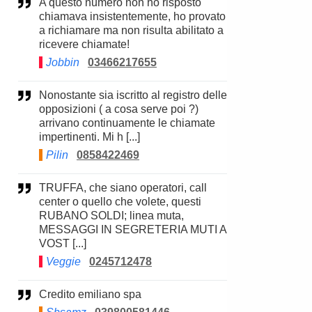
A questo numero non ho risposto
chiamava insistentemente, ho provato
a richiamare ma non risulta abilitato a
ricevere chiamate!
Jobbin
03466217655
Nonostante sia iscritto al registro delle
opposizioni ( a cosa serve poi ?)
arrivano continuamente le chiamate
impertinenti. Mi h [...]
Pilin
0858422469
TRUFFA, che siano operatori, call
center o quello che volete, questi
RUBANO SOLDI; linea muta,
MESSAGGI IN SEGRETERIA MUTI A
VOST [...]
Veggie
0245712478
Credito emiliano spa