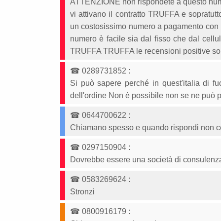
ATTENZIONE non rispondete a questo numero
vi attivano il contratto TRUFFA e sopratut
un costosissimo numero a pagamento con rel
numero è facile sia dal fisso che dal cell
TRUFFA TRUFFA le recensioni positive so
☎
0289731852
:
Si può sapere perché in quest'italia di f
dell'ordine Non è possibile non se ne può p
☎
0644700622
:
Chiamano spesso e quando rispondi non cè
☎
0297150904
:
Dovrebbe essere una società di consulenz
☎
0583269624
:
Stronzi
☎
0800916179
: