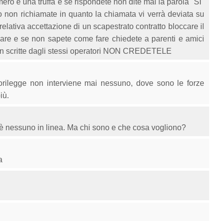
 è una truffa e se rispondete non dite mai la parola "SI"
to non richiamate in quanto la chiamata vi verrà deviata su
ativa accettazione di un scapestrato contratto bloccare il
ulare e se non sapete come fare chiedete a parenti e amici
n scritte dagli stessi operatori NON CREDETELE
uorilegge non interviene mai nessuno, dove sono le forze
iù.
 nessuno in linea. Ma chi sono e che cosa vogliono?
a