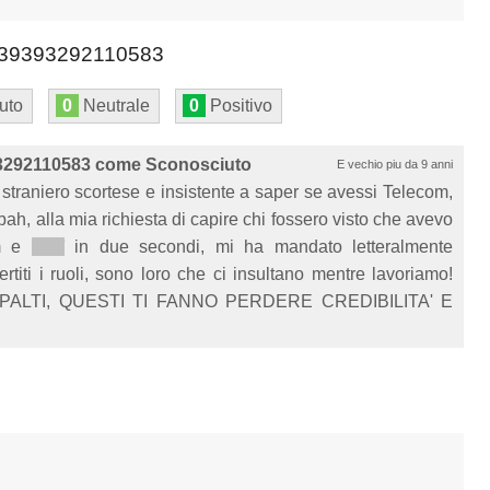
39393292110583
uto
0
Neutrale
0
Positivo
3292110583 come Sconosciuto
E vechio piu da 9 anni
traniero scortese e insistente a saper se avessi Telecom,
bah, alla mia richiesta di capire chi fossero visto che avevo
om e
*****
in due secondi, mi ha mandato letteralmente
ertiti i ruoli, sono loro che ci insultano mentre lavoriamo!
PALTI, QUESTI TI FANNO PERDERE CREDIBILITA' E