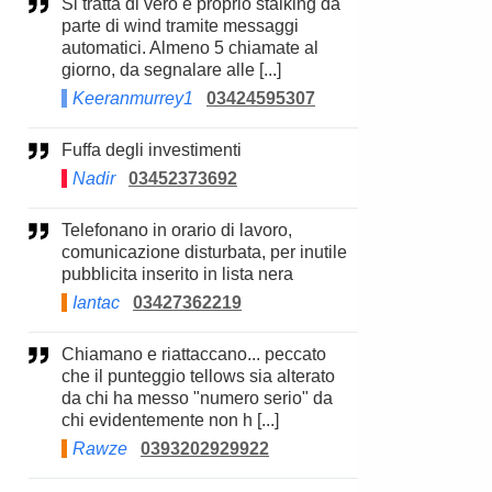
Si tratta di vero e proprio stalking da
parte di wind tramite messaggi
automatici. Almeno 5 chiamate al
giorno, da segnalare alle [...]
Keeranmurrey1
03424595307
Fuffa degli investimenti
Nadir
03452373692
Telefonano in orario di lavoro,
comunicazione disturbata, per inutile
pubblicita inserito in lista nera
Iantac
03427362219
Chiamano e riattaccano... peccato
che il punteggio tellows sia alterato
da chi ha messo "numero serio" da
chi evidentemente non h [...]
Rawze
0393202929922