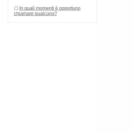
☖
In quali momenti è opportuno
chiamare qualcuno?