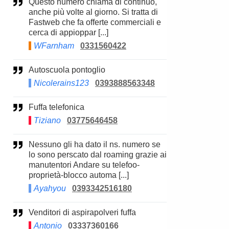
Questo numero chiama di continuo,
anche più volte al giorno. Si tratta di
Fastweb che fa offerte commerciali e
cerca di appioppar [...]
WFarnham
0331560422
Autoscuola pontoglio
Nicolerains123
0393888563348
Fuffa telefonica
Tiziano
03775646458
Nessuno gli ha dato il ns. numero se
lo sono perscato dal roaming grazie ai
manutentori Andare su telefoo-
proprietà-blocco automa [...]
Ayahyou
0393342516180
Venditori di aspirapolveri fuffa
Antonio
03337360166