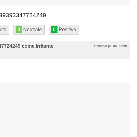
39393347724249
uto
0
Neutrale
0
Positivo
7724249 come Irritante
E vechio piu da 9 anni