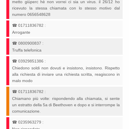
metto giùperc hè non vorrei ci sia un virus. il 26/12 ho
ricevuto la stessa chiamata con lo stesso motivo dal
numero 0656548628
☎
01711836782
:
Arrogante
☎
0800900837
:
Truffa telefonica
☎
03929851386
:
Chiedono soldi non dovuti e insistono, insistono. Rispetto
alla richiesta di inviare una richiesta scritta, reagiscono in
malo modo
☎
01711836782
:
Chiamano più volte: rispondendo alla chiamata, si sente
un estratto della 5a di Beethoven e dopo e si interrompe la
comunicazione.
☎
0235963279
: