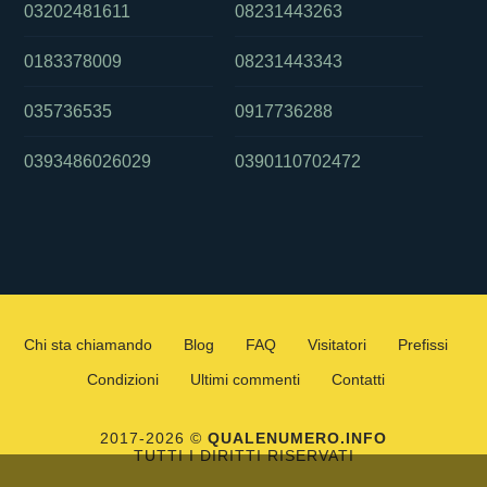
03202481611
08231443263
0183378009
08231443343
035736535
0917736288
0393486026029
0390110702472
Chi sta chiamando
Blog
FAQ
Visitatori
Prefissi
Condizioni
Ultimi commenti
Contatti
2017-2026 ©
QUALENUMERO.INFO
TUTTI I DIRITTI RISERVATI