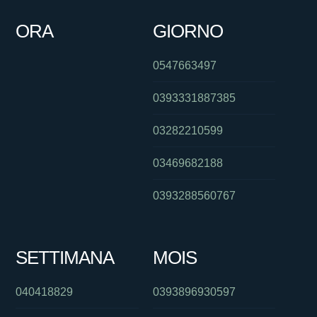
ORA
GIORNO
0547663497
0393331887385
03282210599
03469682188
0393288560767
SETTIMANA
MOIS
040418829
0393896930597