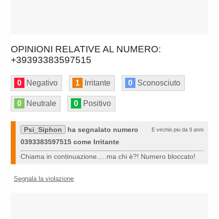
OPINIONI RELATIVE AL NUMERO:
+39393383597515
0
Negativo
1
Irritante
0
Sconosciuto
0
Neutrale
0
Positivo
Psi_Siphon
ha segnalato numero
E vechio piu da 9 anni
0393383597515 come Irritante
Chiama in continuazione.....ma chi è?! Numero bloccato!
Segnala la violazione