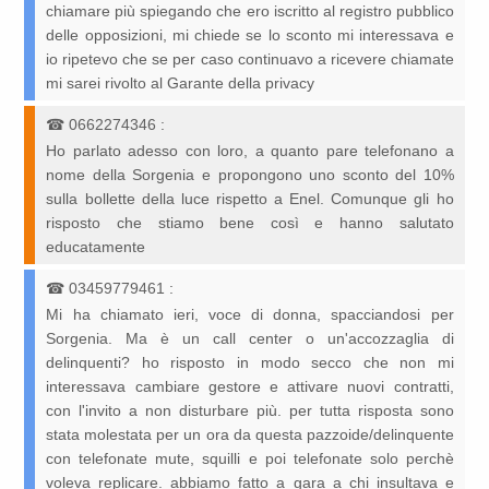
chiamare più spiegando che ero iscritto al registro pubblico
delle opposizioni, mi chiede se lo sconto mi interessava e
io ripetevo che se per caso continuavo a ricevere chiamate
mi sarei rivolto al Garante della privacy
☎
0662274346
:
Ho parlato adesso con loro, a quanto pare telefonano a
nome della Sorgenia e propongono uno sconto del 10%
sulla bollette della luce rispetto a Enel. Comunque gli ho
risposto che stiamo bene così e hanno salutato
educatamente
☎
03459779461
:
Mi ha chiamato ieri, voce di donna, spacciandosi per
Sorgenia. Ma è un call center o un'accozzaglia di
delinquenti? ho risposto in modo secco che non mi
interessava cambiare gestore e attivare nuovi contratti,
con l'invito a non disturbare più. per tutta risposta sono
stata molestata per un ora da questa pazzoide/delinquente
con telefonate mute, squilli e poi telefonate solo perchè
voleva replicare. abbiamo fatto a gara a chi insultava e