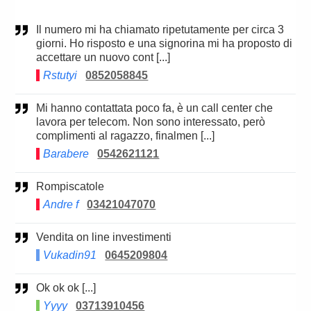
Il numero mi ha chiamato ripetutamente per circa 3
giorni. Ho risposto e una signorina mi ha proposto di
accettare un nuovo cont [...]
Rstutyi
0852058845
Mi hanno contattata poco fa, è un call center che
lavora per telecom. Non sono interessato, però
complimenti al ragazzo, finalmen [...]
Barabere
0542621121
Rompiscatole
Andre f
03421047070
Vendita on line investimenti
Vukadin91
0645209804
Ok ok ok [...]
Yyyy
03713910456