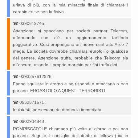
urlava di più, con la mia minaccia finale di chiamare i
carabinieri se non la finiva.
☎
0390619745
:
Attenzione: si spacciano per società partner Telecom,
affermando che c'è un aggiornamento tariffario
peggiorativo. Così propongono un nuovo contratto Alice 7
mega. La società dovrebbe chiamarsi eurofoll o qualcosa
del genere. Attenzione truffa, probabile che Telecom sia
all'oscuro, usando il proprio marchio per fini truffaldini.
☎
0393357612926
:
Fanno squillare in eterno e se rispondi o attaccano o non
parlano. ERGASTOLO A QUESTI TERRORISTI
☎
0552571671
:
Insistenti, persecutori da denuncia immediata.
☎
0902934848
:
ROMPISCATOLE chiamano più volte al giorno e poi non
parlano. Seguite il consiglio dell'utente di tellows (più in