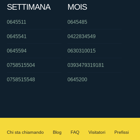
SETTIMANA
MOIS
0645511
0645485
0645541
0422834549
0645594
0630310015
0758515504
0393479319181
0758515548
0645200
Chi sta chiamando
Blog
FAQ
Visitatori
Prefissi