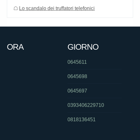
☖
Lo scandalo dei truffatori telefonici
ORA
GIORNO
0645611
0645698
0645697
0393406229710
0818136451