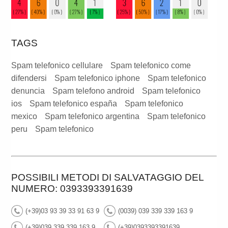
TAGS
Spam telefonico cellulare
Spam telefonico come
difendersi
Spam telefonico iphone
Spam telefonico
denuncia
Spam telefono android
Spam telefonico
ios
Spam telefonico españa
Spam telefonico
mexico
Spam telefonico argentina
Spam telefonico
peru
Spam telefonico
POSSIBILI METODI DI SALVATAGGIO DEL
NUMERO: 0393393391639
(+39)03 93 39 33 91 63 9
(0039) 039 339 339 163 9
(+39)039 339 339 163 9
(+39)0393393391639