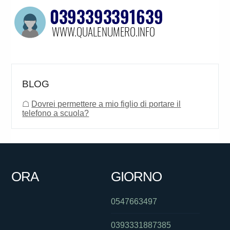
BLOG
☖
Dovrei permettere a mio figlio di portare il
telefono a scuola?
ORA
GIORNO
0547663497
0393331887385