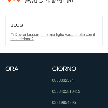
BLOG
☖
Dovrei lasciare che mio figlio vada a letto con il
mio telefono?
ORA
GIORNO
0883332594
0393405810413
03219854395