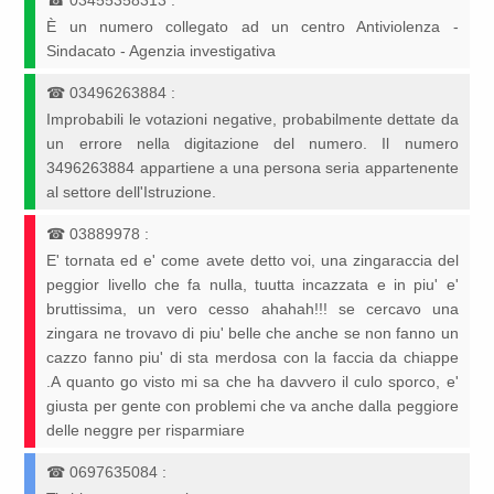
☎
03455358313
:
È un numero collegato ad un centro Antiviolenza -
Sindacato - Agenzia investigativa
☎
03496263884
:
Improbabili le votazioni negative, probabilmente dettate da
un errore nella digitazione del numero. Il numero
3496263884 appartiene a una persona seria appartenente
al settore dell'Istruzione.
☎
03889978
:
E' tornata ed e' come avete detto voi, una zingaraccia del
peggior livello che fa nulla, tuutta incazzata e in piu' e'
bruttissima, un vero cesso ahahah!!! se cercavo una
zingara ne trovavo di piu' belle che anche se non fanno un
cazzo fanno piu' di sta merdosa con la faccia da chiappe
.A quanto go visto mi sa che ha davvero il culo sporco, e'
giusta per gente con problemi che va anche dalla peggiore
delle neggre per risparmiare
☎
0697635084
: