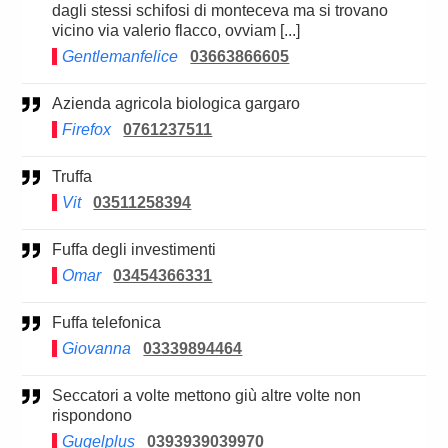
dagli stessi schifosi di monteceva ma si trovano
vicino via valerio flacco, ovviam [...]
Gentlemanfelice
03663866605
Azienda agricola biologica gargaro
Firefox
0761237511
Truffa
Vit
03511258394
Fuffa degli investimenti
Omar
03454366331
Fuffa telefonica
Giovanna
03339894464
Seccatori a volte mettono giù altre volte non
rispondono
Gugelplus
0393939039970