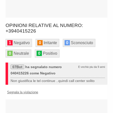
OPINIONI RELATIVE AL NUMERO:
+3940415226
1
Negativo
0
Irritante
0
Sconosciuto
0
Neutrale
0
Positivo
07Bot
ha segnalato numero
E vechio piu da 9 anni
040415226 come Negativo
Non giustifica le tel continue ..quindi call center solito
Segnala la violazione