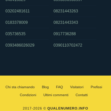
03202481611
08231443263
0183378009
08231443343
035736535
0917736288
0393486026029
0390110702472
Chi sta chiamando
Blog
FAQ
Visitatori
Prefissi
Condizioni
Ultimi commenti
Contatti
2017-2026 ©
QUALENUMERO.INFO