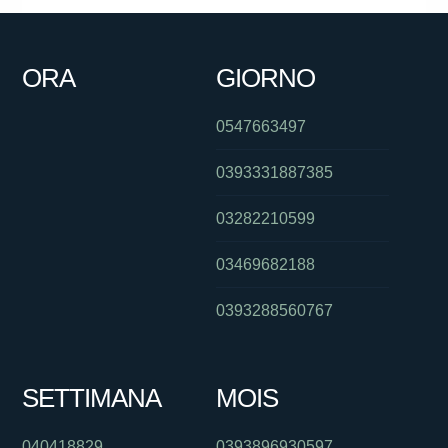
ORA
GIORNO
0547663497
0393331887385
03282210599
03469682188
0393288560767
SETTIMANA
MOIS
040418829
0393896930597