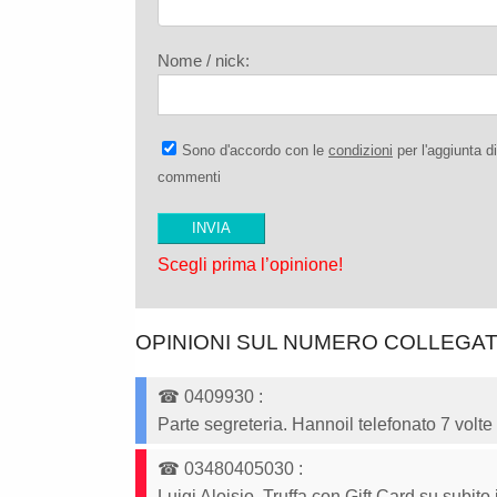
Nome / nick:
Sono d'accordo con le
condizioni
per l'aggiunta di
commenti
Scegli prima l’opinione!
OPINIONI SUL NUMERO COLLEGA
☎
0409930
:
Parte segreteria. Hannoil telefonato 7 volte 
☎
03480405030
:
Luigi Aloisio, Truffa con Gift Card su subito.i