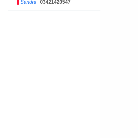
Sandra
03421420547