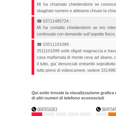
Mi ha chiamato chiedendomi se conoscev
sbagliato numero e abbiamo chiuso la chia
☎
03711485724
:
Mi ha contatta chiedendomi se ero inte
continuato con domande sull’aspetto fisico.
☎
03511101099
:
3511101099 soliti sfigati magnaccia e trav
casa malfamata di monte ceva ad abano, c'e
il tutto, gia' denunciati entrambi soprattu
tutto pieno di videocamere, vedere 33149
Qui sotto trovate la visualizzazione grafica 
di altri numeri di telefono sconosciuti