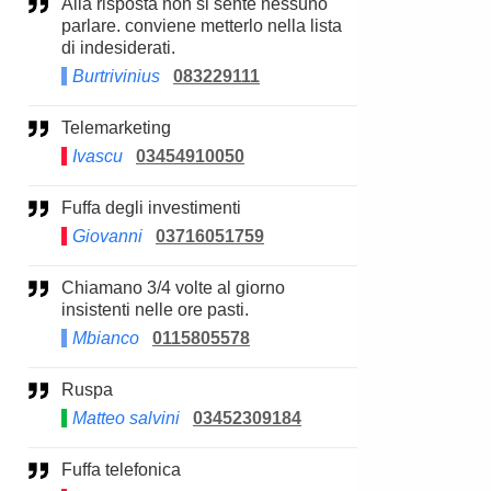
Alla risposta non si sente nessuno
parlare. conviene metterlo nella lista
di indesiderati.
Burtrivinius
083229111
Telemarketing
Ivascu
03454910050
Fuffa degli investimenti
Giovanni
03716051759
Chiamano 3/4 volte al giorno
insistenti nelle ore pasti.
Mbianco
0115805578
Ruspa
Matteo salvini
03452309184
Fuffa telefonica