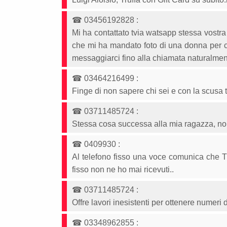
☎
03456192828
:
Mi ha contattato tvia watsapp stessa vostra m
che mi ha mandato foto di una donna per 
messaggiarci fino alla chiamata naturalmen
☎
03464216499
:
Finge di non sapere chi sei e con la scusa
☎
03711485724
:
Stessa cosa successa alla mia ragazza, no
☎
0409930
:
Al telefono fisso una voce comunica che 
fisso non ne ho mai ricevuti..
☎
03711485724
:
Offre lavori inesistenti per ottenere numeri 
☎
03348962855
: