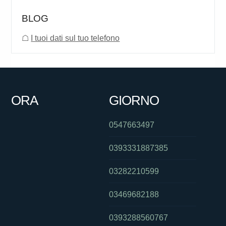
BLOG
☖
I tuoi dati sul tuo telefono
ORA
GIORNO
0547663497
0393331887385
03282210599
03469682188
0393288560767