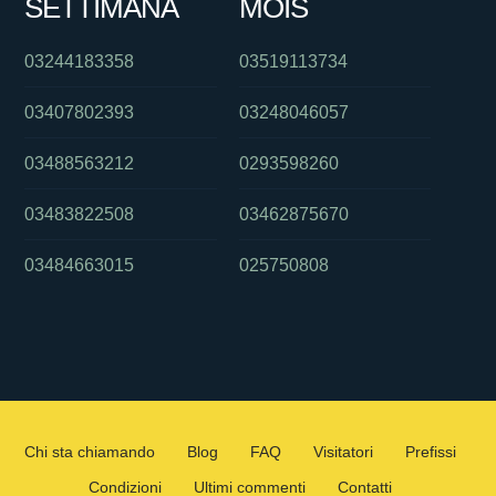
SETTIMANA
MOIS
03244183358
03519113734
03407802393
03248046057
03488563212
0293598260
03483822508
03462875670
03484663015
025750808
Chi sta chiamando
Blog
FAQ
Visitatori
Prefissi
Condizioni
Ultimi commenti
Contatti