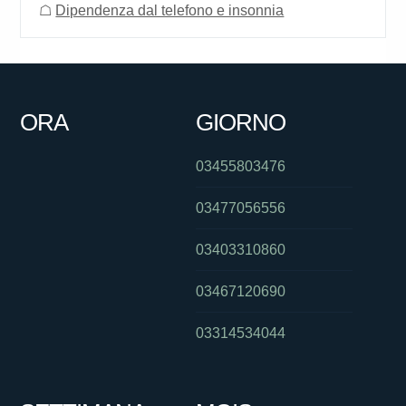
☖
Dipendenza dal telefono e insonnia
ORA
GIORNO
03455803476
03477056556
03403310860
03467120690
03314534044