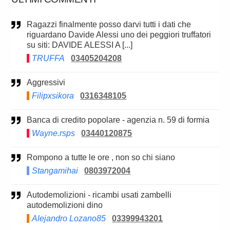
Ragazzi finalmente posso darvi tutti i dati che
riguardano Davide Alessi uno dei peggiori truffatori
su siti: DAVIDE ALESSI A [...]
TRUFFA
03405204208
Aggressivi
Filipxsikora
0316348105
Banca di credito popolare - agenzia n. 59 di formia
Wayne.rsps
03440120875
Rompono a tutte le ore , non so chi siano
Stangamihai
0803972004
Autodemolizioni - ricambi usati zambelli
autodemolizioni dino
Alejandro Lozano85
03399943201