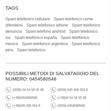
TAGS
Spam telefonico cellulare
Spam telefonico come
difendersi
Spam telefonico iphone
Spam telefonico
denuncia
Spam telefono android
Spam telefonico
ios
Spam telefonico españa
Spam telefonico
mexico
Spam telefonico argentina
Spam telefonico
peru
Spam telefonico
POSSIBILI METODI DI SALVATAGGIO DEL
NUMERO: 0454580548
(0039) 04 54 58 05 48
(0039) 045 458 054 8
(+39)0454580548
(+39)04 54 58 05 48
(+39)045 458 054 8
(0039) 0454580548