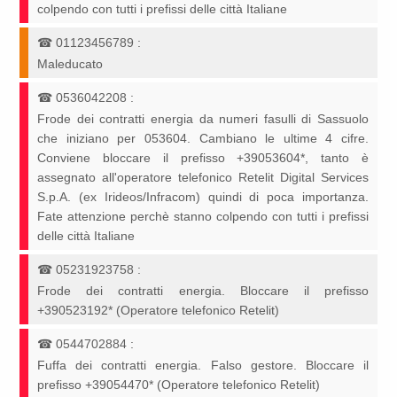
colpendo con tutti i prefissi delle città Italiane
☎
01123456789
:
Maleducato
☎
0536042208
:
Frode dei contratti energia da numeri fasulli di Sassuolo
che iniziano per 053604. Cambiano le ultime 4 cifre.
Conviene bloccare il prefisso +39053604*, tanto è
assegnato all'operatore telefonico Retelit Digital Services
S.p.A. (ex Irideos/Infracom) quindi di poca importanza.
Fate attenzione perchè stanno colpendo con tutti i prefissi
delle città Italiane
☎
05231923758
:
Frode dei contratti energia. Bloccare il prefisso
+390523192* (Operatore telefonico Retelit)
☎
0544702884
:
Fuffa dei contratti energia. Falso gestore. Bloccare il
prefisso +39054470* (Operatore telefonico Retelit)