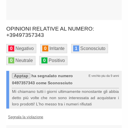
OPINIONI RELATIVE AL NUMERO:
+39497357343
0
Negativo
0
Irritante
1
Sconosciuto
0
Neutrale
0
Positivo
Apptap
ha segnalato numero
E vechio piu da 9 anni
0497357343 come Sconosciuto
Mi chiamano tutti i giorni ultimamente nonostante gli abbia
detto più volte che non sono interessata ad acquistare i
loro prodotti! L'ho messo tra i numeri rifiutati
Segnala la violazione