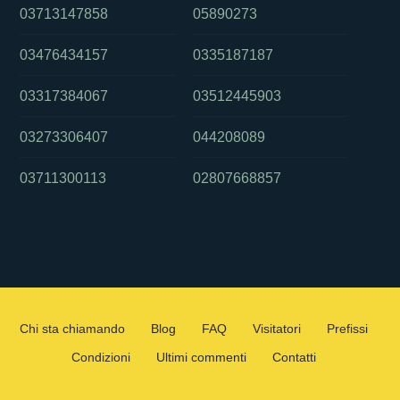
03713147858
05890273
03476434157
0335187187
03317384067
03512445903
03273306407
044208089
03711300113
02807668857
Chi sta chiamando
Blog
FAQ
Visitatori
Prefissi
Condizioni
Ultimi commenti
Contatti