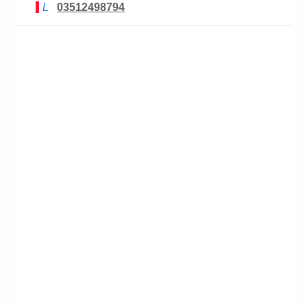
L
03512498794