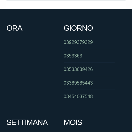
ORA
GIORNO
03929379329
0353363
03533639426
03389585443
03454037548
SETTIMANA
MOIS