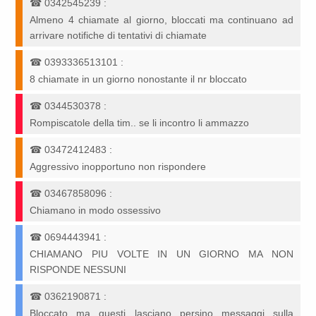
☎
0342545239
:
Almeno 4 chiamate al giorno, bloccati ma continuano ad
arrivare notifiche di tentativi di chiamate
☎
0393336513101
:
8 chiamate in un giorno nonostante il nr bloccato
☎
0344530378
:
Rompiscatole della tim.. se li incontro li ammazzo
☎
03472412483
:
Aggressivo inopportuno non rispondere
☎
03467858096
:
Chiamano in modo ossessivo
☎
0694443941
:
CHIAMANO PIU VOLTE IN UN GIORNO MA NON
RISPONDE NESSUNI
☎
0362190871
:
Bloccato ma questi lasciano persino messaggi sulla