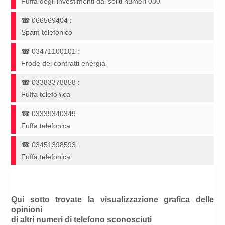
Fuffa degli investimenti dai soliti numeri 030
☎
066569404
:
Spam telefonico
☎
03471100101
:
Frode dei contratti energia
☎
03383378858
:
Fuffa telefonica
☎
03339340349
:
Fuffa telefonica
☎
03451398593
:
Fuffa telefonica
Qui sotto trovate la visualizzazione grafica delle
opinioni
di altri numeri di telefono sconosciuti