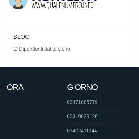
BLOG
☖
Dipendenti dal telefono
ORA
GIORNO
03471085779
03319029120
03402411144