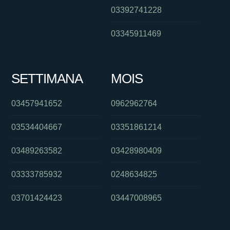
03392741228
03345911469
SETTIMANA
MOIS
03457941652
0962962764
03534404667
03351861214
03489263582
03428980409
03333785932
0248634825
03701424423
03447008965