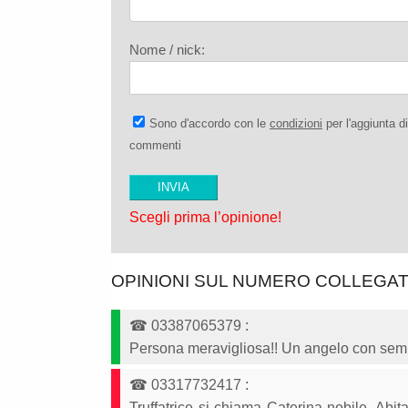
Nome / nick:
Sono d'accordo con le
condizioni
per l'aggiunta di
commenti
Scegli prima l’opinione!
OPINIONI SUL NUMERO COLLEGA
☎
03387065379
:
Persona meravigliosa!! Un angelo con sem
☎
03317732417
:
Truffatrice si chiama Caterina nobile. Abi