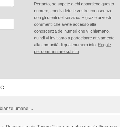
Pertanto, se sapete a chi appartiene questo
numero, condividete le vostre conoscenze
con gli utenti del servizio. È grazie ai vostri
commenti che avete accesso alla
conoscenza dei numeri che vi chiamano,
quindi vi invitiamo a partecipare attivamente
alla comunità di qualenumero.info.
Regole
per commentare sul sito
TO
bianze umane....
ta a Pescara in via Tevere 2 su una palazzina ( ultima sua