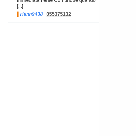
immediatamente Comunque quando
[...]
Henn9438
055375132