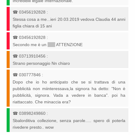
Incredibili legale Internazionale.
☎
03456192828
:
Stessa cosa a me...ieri 20.03.2019 vedova Claudia 44 anni
figlia chiara di 15 ani
☎
03456192828
:
Secondo me è un
*****
ATTENZIONE
☎
03713910456
:
Strano personaggio Nn chiaro
☎
030777846
:
Dopo che io ho anticipato che se si trattava di una
pubblicità non miinteressava,la signora ha detto: "Non è
pubblicità, signora. Vada a vedere in banca". poi ha
riattaccato. Che minaccia era?
☎
03898249860
:
Sbalorditiva collezione, senza parole..... spero di poterla
rivedere presto.. wow