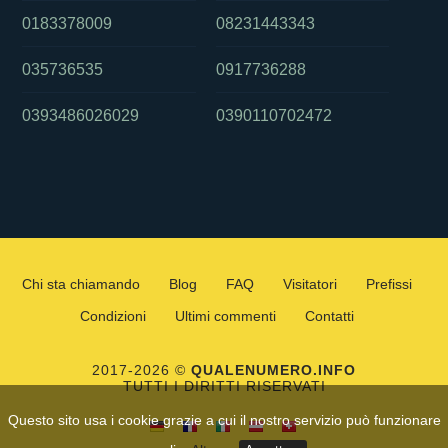
0183378009
08231443343
035736535
0917736288
0393486026029
0390110702472
Chi sta chiamando
Blog
FAQ
Visitatori
Prefissi
Condizioni
Ultimi commenti
Contatti
2017-2026 ©
QUALENUMERO.INFO
TUTTI I DIRITTI RISERVATI
Questo sito usa i cookie grazie a cui il nostro servizio può funzionare