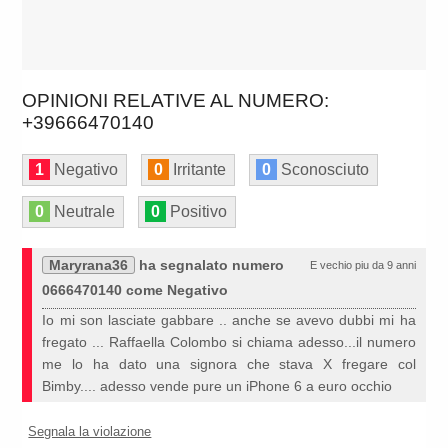
OPINIONI RELATIVE AL NUMERO:
+39666470140
1
Negativo
0
Irritante
0
Sconosciuto
0
Neutrale
0
Positivo
Maryrana36
ha segnalato numero
E vechio piu da 9 anni
0666470140 come Negativo
Io mi son lasciate gabbare .. anche se avevo dubbi mi ha
fregato ... Raffaella Colombo si chiama adesso...il numero
me lo ha dato una signora che stava X fregare col
Bimby.... adesso vende pure un iPhone 6 a euro occhio
Segnala la violazione