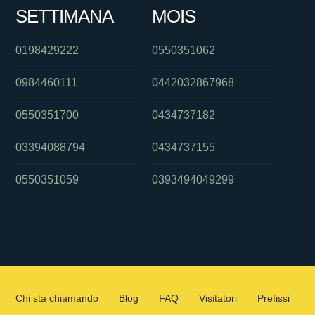
SETTIMANA
MOIS
0198429222
0550351062
0984460111
0442032867968
0550351700
0434737182
03394088794
0434737155
0550351059
0393494049299
Chi sta chiamando
Blog
FAQ
Visitatori
Prefissi