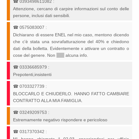
☎
0393498611082
:
Attenzione, cercano di carpire informazioni sul conto delle
persone, inclusi dati sensibili.
☎
0575083007
:
Dichiarano di essere ENEL nel mio caso, mentono dicendo
che c'è stata una sovrafatturazione del 40% e chiedono
dati della bolletta. Evidentemente x attivare un contratto o
cose del genere. Non
*****
alcuna info.
☎
03336685979
:
Prepotenti,insistenti
☎
0703327739
:
BLOCCARLO E CHIUDERLO. HANNO FATTO CAMBIARE
CONTRATTO ALLA MIA FAMIGLIA.
☎
03249209753
:
Estremamente negativo rispondere e pericoloso
☎
0317370342
: