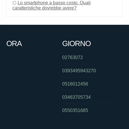
☖
Lo smartphone a basso costo. Quali
caratteristiche dovrebbe avere?
ORA
GIORNO
02763072
0393495943270
0516012456
03463705734
0550351685