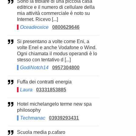
Sono la titolare di una piccola casa
editrice e il numero di cellulare della
mia attività commerciale è noto su
Internet. Ricevo [...]
Oceadeoxice
0800629646
Si presentano a volte come Eni, a
volte Enel e anche Vodafone o Wind.
Ogni chiamata il modus operandi è lo
stesso con tentativo d [...]
GodiNotch14
0957304800
Fuffa dei contratti energia
Laura
03331853885
Hotel michelangelo terme new spa
philosophy
Techmanac
03939293431
Scuola media p.cafaro