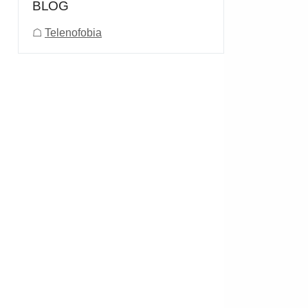
BLOG
☖
Telenofobia