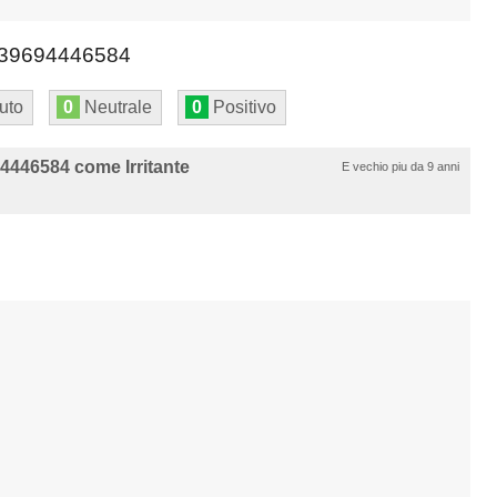
39694446584
uto
0
Neutrale
0
Positivo
446584 come Irritante
E vechio piu da 9 anni