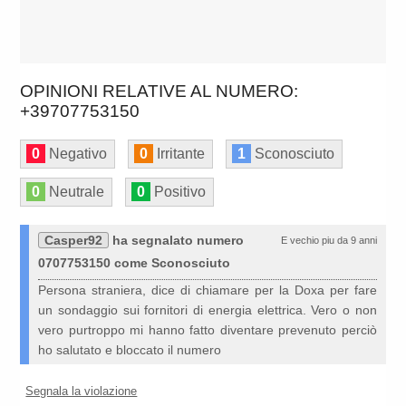
OPINIONI RELATIVE AL NUMERO:
+39707753150
0
Negativo
0
Irritante
1
Sconosciuto
0
Neutrale
0
Positivo
Casper92
ha segnalato numero
E vechio piu da 9 anni
0707753150 come Sconosciuto
Persona straniera, dice di chiamare per la Doxa per fare
un sondaggio sui fornitori di energia elettrica. Vero o non
vero purtroppo mi hanno fatto diventare prevenuto perciò
ho salutato e bloccato il numero
Segnala la violazione