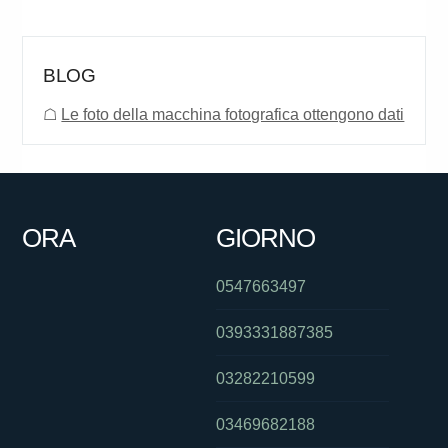
BLOG
☖
Le foto della macchina fotografica ottengono dati
ORA
GIORNO
0547663497
0393331887385
03282210599
03469682188