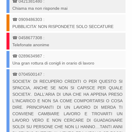
☎
0421381480
:
Chiama ma non risponde mai
☎
0909486303
:
PUBBLICITA' NON RISPONDETE SOLO SECCATURE
☎
0458677308
:
Telefonate anonime
☎
0289634987
:
Una gran rottura di conigli in orario di lavoro
☎
0704500147
:
SOCIETA' DI RECUPERO CREDITI O PER QUESTO SI
SPACCIA, ANCHE SE NON SI CAPISCE PER QUALE
SOCIETA'. DALL'ARIA DI UNA CHE HA APPENA PRESO
L'INCARICO E NON SA COME COMPORTARSI O COSA
DIRE. PRINCIPIANTI DI UN LAVORO DI MERDA TI
CONVIENE CAMBIARE LAVORO E TROVARTI UN
LAVORO VERO E NON CERCARE DI GUADAGNARE
SOLDI SU PERSONE CHE NON LI HANNO....TANTI ANNI