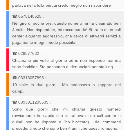
parlava nella folla,percui credo meglio non rispondere
☎
0575148525
:
Nel giro di poche ore, questo numero mi ha chiamato ben
4 volte. Non rispondete, mi raccomando! Si tratta di un call
center alquanto aggressivo, che cerca di attivarvi servizi a
pagamento in ogni modo possibile.
☎
028877632
:
Chiamano più volte al giorno ed io non rispondo mai ma
sono fastidiosi Sto pensando di denunciarli per stalking
☎
03313057893
:
10 volte in due giorni... Ma andassero a zappare dei
campi..
☎
0393911295539
:
Sono due giorni che mi chiama questo numero
(ovviamente ho capito che si trattava di un call center e
quindi non ho risposto e l'ho bloccato).....dai commenti
precedenti noto che sono ben 4 anni che questi rompono.