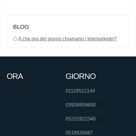
BLOG
☖
A che ora del giorno chiamano i telemarketer?
ORA
GIORNO
01119512144
03934959600
05231922340
0519528067