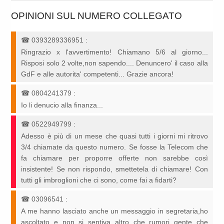
OPINIONI SUL NUMERO COLLEGATO
☎
0393289336951
:
Ringrazio x l'avvertimento! Chiamano 5/6 al giorno...
Risposi solo 2 volte,non sapendo.... Denuncero' il caso alla
GdF e alle autorita' competenti... Grazie ancora!
☎
0804241379
:
Io li denucio alla finanza...
☎
0522949799
:
Adesso è più di un mese che quasi tutti i giorni mi ritrovo
3/4 chiamate da questo numero. Se fosse la Telecom che
fa chiamare per proporre offerte non sarebbe così
insistente! Se non rispondo, smettetela di chiamare! Con
tutti gli imbroglioni che ci sono, come fai a fidarti?
☎
03096541
:
A me hanno lasciato anche un messaggio in segretaria,ho
ascoltato e non si sentiva altro che rumori gente che